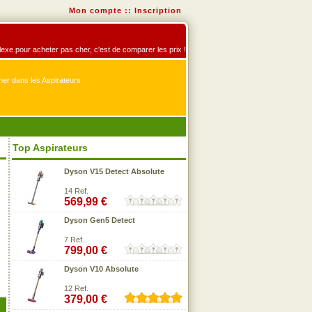
Mon compte
::
Inscription
éflexe pour acheter pas cher, c'est de comparer les prix !
er dans les Aspirateurs
Top Aspirateurs
Dyson V15 Detect Absolute
14 Ref.
569,99 €
Dyson Gen5 Detect
7 Ref.
799,00 €
Dyson V10 Absolute
12 Ref.
379,00 €