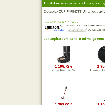
1 produit trouvé, en vente dans 1 boutique en li
Electrolux ZUF-PARKETT Ultra flex aspir
Disponibilité / délai * : En stock
En vente chez
Amazon MarketPl
Aucun avis, so
Les aspirateurs dans la même gamme 
1 199,72 €
1 30
iRobot Roomba S9+
Ecovacs De
1 358,00 €
1 29