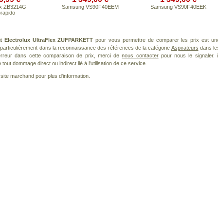
ux ZB3214G
Samsung VS90F40EEM
Samsung VS90F40EEK
rapido
it
Electrolux UltraFlex ZUFPARKETT
pour vous permettre de comparer les prix est un
particulièrement dans la reconnaissance des références de la catégorie
Aspirateurs
dans le
 erreur dans cette comparaison de prix, merci de
nous contacter
pour nous le signaler. i
ut dommage direct ou indirect lié à l'utilisation de ce service.
le site marchand pour plus d'information.