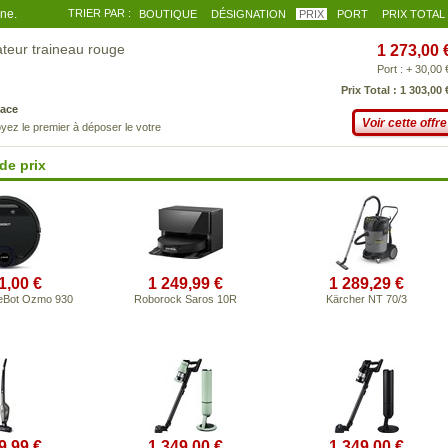
gne.
TRIER PAR :
BOUTIQUE
DÉSIGNATION
PRIX
PORT
PRIX TOTAL
ateur traineau rouge
1 273,00 
Port : + 30,00 
Prix Total : 1 303,00 
ace
Voir cette offre
yez le premier à déposer le votre
de prix
1,00 €
1 249,99 €
1 289,29 €
eBot Ozmo 930
Roborock Saros 10R
Kärcher NT 70/3
9,99 €
1 349,00 €
1 349,00 €