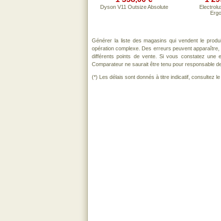
Dyson V11 Outsize Absolute
Electrol
Ergo
Générer la liste des magasins qui vendent le produ
opération complexe. Des erreurs peuvent apparaître, 
différents points de vente. Si vous constatez une
Comparateur ne saurait être tenu pour responsable de to
(*) Les délais sont donnés à titre indicatif, consultez 