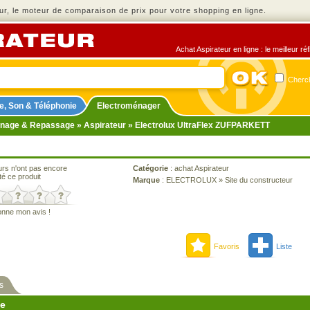
r, le moteur de comparaison de prix pour votre shopping en ligne.
Achat Aspirateur en ligne : le meilleur r
Cherch
e, Son & Téléphonie
Electroménager
nage & Repassage
»
Aspirateur
» Electrolux UltraFlex ZUFPARKETT
urs n'ont pas encore
Catégorie
:
achat Aspirateur
té ce produit
Marque
:
ELECTROLUX
»
Site du constructeur
onne mon avis !
Favoris
Liste
s
ne