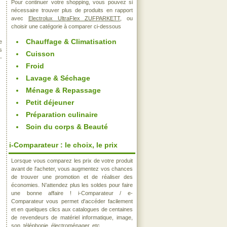
Pour continuer votre shopping, vous pouvez si
nécessaire trouver plus de produits en rapport
avec
Electrolux UltraFlex ZUFPARKETT
, ou
choisir une catégorie à comparer ci-dessous
Chauffage & Climatisation
e
s
Cuisson
-
Froid
Lavage & Séchage
Ménage & Repassage
Petit déjeuner
Préparation culinaire
Soin du corps & Beauté
i-Comparateur : le choix, le prix
Lorsque vous comparez les prix de votre produit
avant de l'acheter, vous augmentez vos chances
de trouver une promotion et de réaliser des
économies. N'attendez plus les soldes pour faire
une bonne affaire ! i-Comparateur / e-
Comparateur vous permet d'accéder facilement
et en quelques clics aux catalogues de centaines
de revendeurs de matériel informatique, image,
son, téléphonie, électroménager, etc..