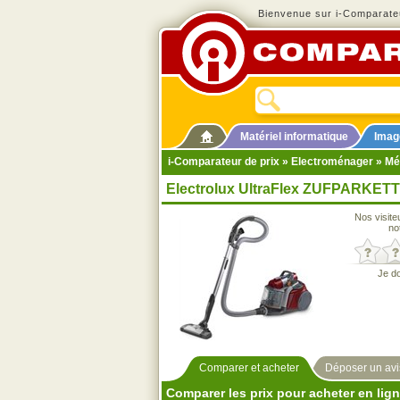
Bienvenue sur i-Comparateu
Matériel informatique
Imag
i-Comparateur de prix
»
Electroménager
»
Mé
Electrolux UltraFlex ZUFPARKETT
Nos visite
no
Je d
Comparer et acheter
Déposer un avi
Comparer les prix pour acheter en lig