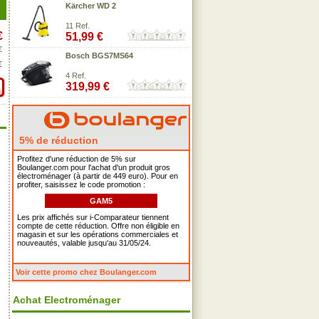
Kärcher WD 2
11 Ref.
€
51,99 €
€
Bosch BGS7MS64
€
4 Ref.
319,99 €
5% de réduction
Profitez d'une réduction de 5% sur
Boulanger.com pour l'achat d'un produit gros
électroménager (à partir de 449 euro). Pour en
profiter, saisissez le code promotion :
GAM5
Les prix affichés sur i-Comparateur tiennent
compte de cette réduction. Offre non éligible en
magasin et sur les opérations commerciales et
nouveautés, valable jusqu'au 31/05/24.
Voir cette promo chez Boulanger.com
Achat Electroménager