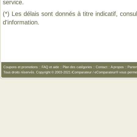
service.
(*) Les délais sont donnés à titre indicatif, cons
d'information.
Coupons et promotions
::
FAQ et aide
::
Plan des catégories
::
Contact
::
A propos
::
Parten
Tous droits réservés. Copyright © 2003-2021 iComparateur / eComparateur® vous perme