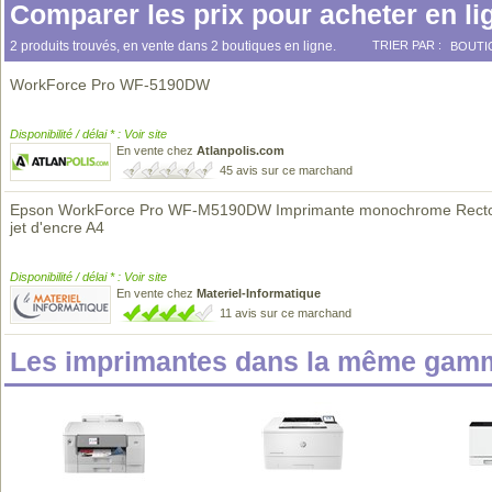
Comparer les prix pour acheter en li
2 produits trouvés, en vente dans 2 boutiques en ligne.
TRIER PAR :
BOUTI
WorkForce Pro WF-5190DW
Disponibilité / délai * : Voir site
En vente chez
Atlanpolis.com
45 avis sur ce marchand
Epson WorkForce Pro WF-M5190DW Imprimante monochrome Recto
jet d'encre A4
Disponibilité / délai * : Voir site
En vente chez
Materiel-Informatique
11 avis sur ce marchand
Les imprimantes dans la même gamm