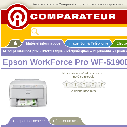
Bienvenue sur i-Comparateur, le moteur de comparaison de
Matériel informatique
Image, Son & Téléphonie
Elect
i-Comparateur de prix
»
Informatique
»
Périphériques
»
Imprimante
» Epson 
Epson WorkForce Pro WF-519
Nos visiteurs n'ont pas encore
noté ce produit
Je donne mon avis !
Comparer et acheter
Déposer un avis