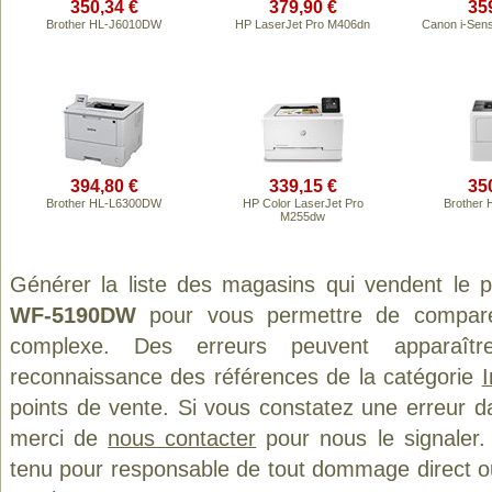
350,34 €
379,90 €
35
Brother HL-J6010DW
HP LaserJet Pro M406dn
Canon i-Sen
394,80 €
339,15 €
35
Brother HL-L6300DW
HP Color LaserJet Pro
Brother
M255dw
Générer la liste des magasins qui vendent le 
WF-5190DW
pour vous permettre de comparer
complexe. Des erreurs peuvent apparaître
reconnaissance des références de la catégorie
points de vente. Si vous constatez une erreur d
merci de
nous contacter
pour nous le signaler.
tenu pour responsable de tout dommage direct ou in