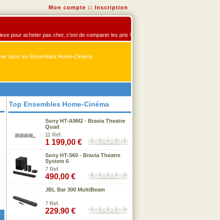
Mon compte
::
Inscription
exe pour acheter pas cher, c'est de comparer les prix !
er dans les Ensembles Home-Cinéma
Top Ensembles Home-Cinéma
Sony HT-A9M2 - Bravia Theatre
Quad
11 Ref.
1 199,00 €
Sony HT-S60 - Bravia Theatre
System 6
7 Ref.
490,00 €
JBL Bar 300 MultiBeam
7 Ref.
229,90 €