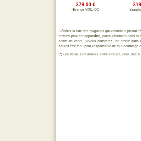
379,00 €
319
Hisense AX5140Q
Yamaha
Générer la liste des magasins qui vendent le produit
P
erreurs peuvent apparaître, particulièrement dans la
points de vente. Si vous constatez une erreur dans 
saurait être tenu pour responsable de tout dommage direc
(*) Les délais sont donnés à titre indicatif, consultez 