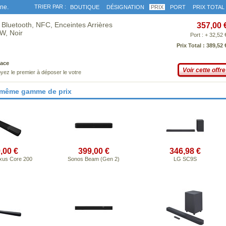
gne.
TRIER PAR :
BOUTIQUE
DÉSIGNATION
PRIX
PORT
PRIX TOTAL
 Bluetooth, NFC, Enceintes Arrières
357,00 
W, Noir
Port : + 32,52 
Prix Total : 389,52 
ace
Voir cette offre
yez le premier à déposer le votre
 même gamme de prix
,00 €
399,00 €
346,98 €
exus Core 200
Sonos Beam (Gen 2)
LG SC9S