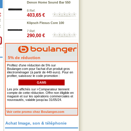
Denon Home Sound Bar 550
8 Ref.
€
403,65 €
€
Klipsch Flexus Core 100
€
7 Ref.
290,00 €
5% de réduction
Profitez d'une réduction de 5% sur
Boulanger.com pour l'achat d'un produit gros
électroménager (à partir de 449 euro). Pour en
profiter, saisissez le code promotion :
GAM5
Les prix affichés sur i-Comparateur tiennent
compte de cette réduction. Offre non éligible en
magasin et sur les opérations commerciales et
nouveautés, valable jusqu'au 31/05/24.
Voir cette promo chez Boulanger.com
Achat Image, son & téléphonie