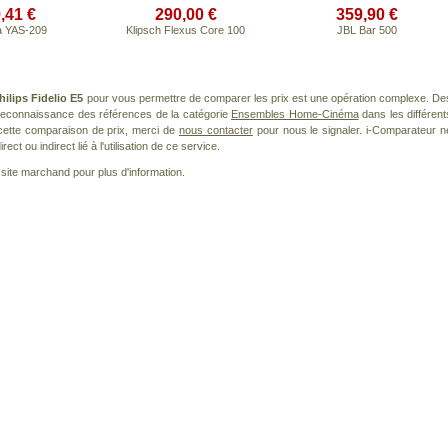
,41 €
290,00 €
359,90 €
 YAS-209
Klipsch Flexus Core 100
JBL Bar 500
hilips Fidelio E5
pour vous permettre de comparer les prix est une opération complexe. De
 reconnaissance des références de la catégorie
Ensembles Home-Cinéma
dans les différent
cette comparaison de prix, merci de
nous contacter
pour nous le signaler. i-Comparateur n
t ou indirect lié à l'utilisation de ce service.
le site marchand pour plus d'information.