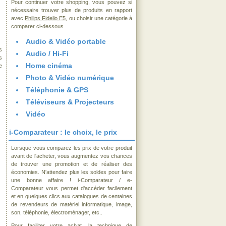
Pour continuer votre shopping, vous pouvez si
nécessaire trouver plus de produits en rapport
avec
Philips Fidelio E5
, ou choisir une catégorie à
comparer ci-dessous
Audio & Vidéo portable
s
Audio / Hi-Fi
s
Home cinéma
e
Photo & Vidéo numérique
Téléphonie & GPS
Téléviseurs & Projecteurs
Vidéo
i-Comparateur : le choix, le prix
Lorsque vous comparez les prix de votre produit
avant de l'acheter, vous augmentez vos chances
de trouver une promotion et de réaliser des
économies. N'attendez plus les soldes pour faire
une bonne affaire ! i-Comparateur / e-
Comparateur vous permet d'accéder facilement
et en quelques clics aux catalogues de centaines
de revendeurs de matériel informatique, image,
son, téléphonie, électroménager, etc..
Pour faciliter votre achat, la technique de