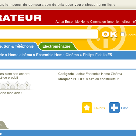
r, le moteur de comparaison de prix pour votre shopping en ligne.
Achat Ensemble Home Cinéma en ligne : le meilleur réfl
Cherch
e, Son & Téléphonie
Electroménager
nie
»
Home cinéma
»
Ensemble Home Cinéma
» Philips Fidelio E5
urs n'ont pas encore
Catégorie
:
achat Ensemble Home Cinéma
té ce produit
Marque
:
PHILIPS
»
Site du constructeur
onne mon avis !
Favoris
Liste
s
ne