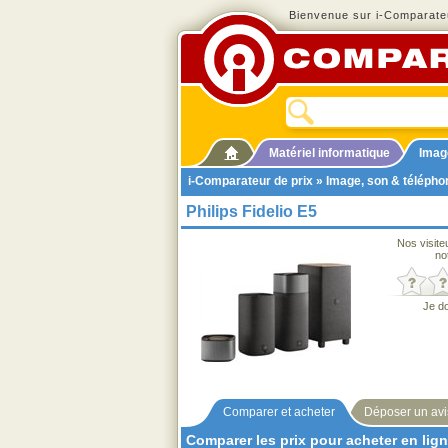
Bienvenue sur i-Comparateu
Matériel informatique
Imag
i-Comparateur de prix
»
Image, son & télépho
Philips Fidelio E5
Nos visite
no
Je d
Comparer et acheter
Déposer un avi
Comparer les prix pour acheter en lig