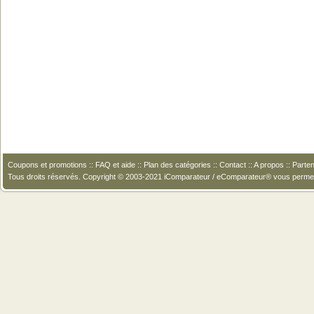
Coupons et promotions
::
FAQ et aide
::
Plan des catégories
::
Contact
::
A propos
::
Parten
Tous droits réservés. Copyright © 2003-2021 iComparateur / eComparateur® vous perme