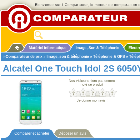
Bienvenue sur i-Comparateur, le moteur de comparaison de
Matériel informatique
Image, Son & Téléphonie
Elect
i-Comparateur de prix
»
Image, son & téléphonie
»
Téléphonie & GPS
»
Télép
Alcatel One Touch Idol 2S 6050
Nos visiteurs n'ont pas encore
noté ce produit
Je donne mon avis !
Comparer et acheter
Déposer un avis