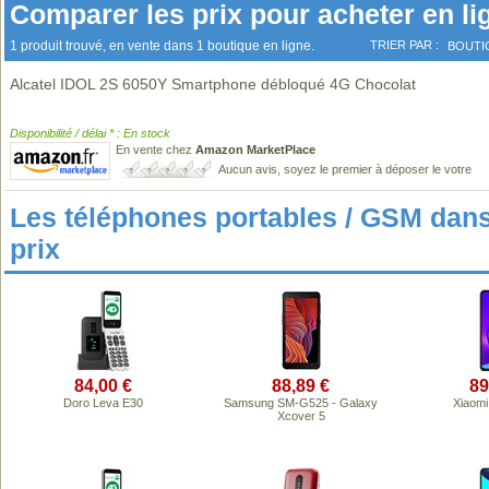
Comparer les prix pour acheter en li
1 produit trouvé, en vente dans 1 boutique en ligne.
TRIER PAR :
BOUTI
Alcatel IDOL 2S 6050Y Smartphone débloqué 4G Chocolat
Disponibilité / délai * : En stock
En vente chez
Amazon MarketPlace
Aucun avis, soyez le premier à déposer le votre
Les téléphones portables / GSM da
prix
84,00 €
88,89 €
89
Doro Leva E30
Samsung SM-G525 - Galaxy
Xiaom
Xcover 5