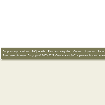
Coupons et promotions
::
FAQ et aide
::
Plan des catégories
::
Contact
::
A propos
::
Parten
Tous droits réservés. Copyright © 2003-2021 iComparateur / eComparateur® vous perme