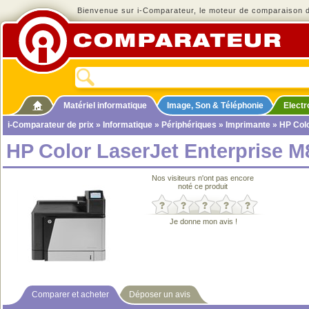
Bienvenue sur i-Comparateur, le moteur de comparaison de
Matériel informatique
Image, Son & Téléphonie
Elect
i-Comparateur de prix
»
Informatique
»
Périphériques
»
Imprimante
» HP Colo
HP Color LaserJet Enterprise 
Nos visiteurs n'ont pas encore
noté ce produit
Je donne mon avis !
Comparer et acheter
Déposer un avis