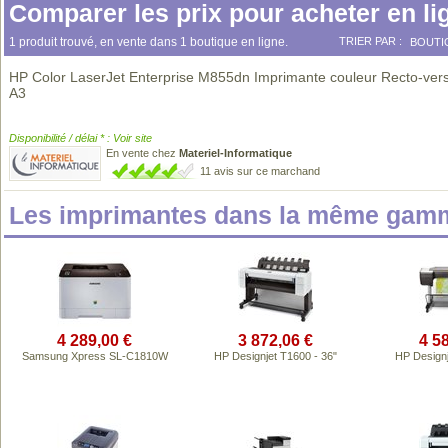
Comparer les prix pour acheter en li
1 produit trouvé, en vente dans 1 boutique en ligne.
TRIER PAR :
BOUTI
HP Color LaserJet Enterprise M855dn Imprimante couleur Recto-vers
A3
Disponibilité / délai * : Voir site
En vente chez
Materiel-Informatique
11 avis sur ce marchand
Les imprimantes dans la même gamm
4 289,00 €
3 872,06 €
4 5
Samsung Xpress SL-C1810W
HP Designjet T1600 - 36"
HP Designj