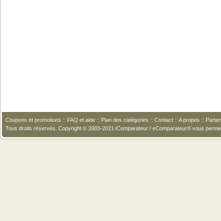
Coupons et promotions
::
FAQ et aide
::
Plan des catégories
::
Contact
::
A propos
::
Parten
Tous droits réservés. Copyright © 2003-2021 iComparateur / eComparateur® vous perme