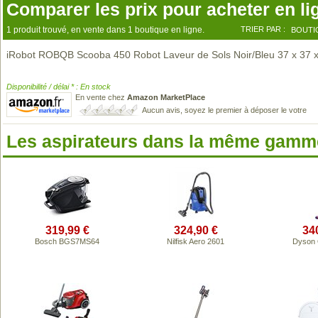
Comparer les prix pour acheter en li
1 produit trouvé, en vente dans 1 boutique en ligne.
TRIER PAR :
BOUTI
iRobot ROBQB Scooba 450 Robot Laveur de Sols Noir/Bleu 37 x 37 x
Disponibilité / délai * : En stock
En vente chez
Amazon MarketPlace
Aucun avis, soyez le premier à déposer le votre
Les aspirateurs dans la même gamme
319,99 €
324,90 €
34
Bosch BGS7MS64
Nilfisk Aero 2601
Dyson 