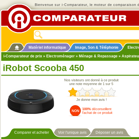
Bienvenue sur i-Comparateur, le moteur de comparaison de
Matériel informatique
Image, Son & Téléphonie
Elect
i-Comparateur de prix
»
Electroménager
»
Ménage & Repassage
»
Aspirateu
iRobot Scooba 450
Nos visiteurs ont donné à ce produit
une note moyenne de 1 sur 5
Je donne mon avis !
100%
déconseillent
l'achat de ce produit
Comparer et acheter
Voir l'unique avis
Déposer un avis