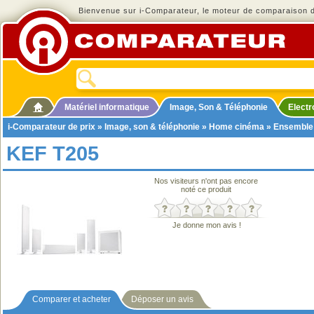
Bienvenue sur i-Comparateur, le moteur de comparaison de
Matériel informatique
Image, Son & Téléphonie
Elect
i-Comparateur de prix
»
Image, son & téléphonie
»
Home cinéma
»
Ensemble
KEF T205
Nos visiteurs n'ont pas encore
noté ce produit
Je donne mon avis !
Comparer et acheter
Déposer un avis