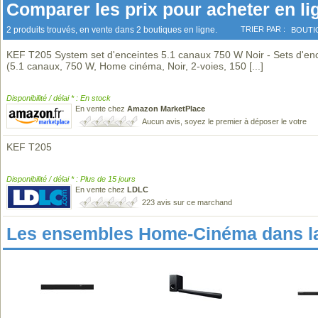
Comparer les prix pour acheter en li
2 produits trouvés, en vente dans 2 boutiques en ligne.
TRIER PAR :
BOUTI
KEF T205 System set d'enceintes 5.1 canaux 750 W Noir - Sets d'en
(5.1 canaux, 750 W, Home cinéma, Noir, 2-voies, 150
[...]
Disponibilité / délai * : En stock
En vente chez
Amazon MarketPlace
Aucun avis, soyez le premier à déposer le votre
KEF T205
Disponibilité / délai * : Plus de 15 jours
En vente chez
LDLC
223 avis sur ce marchand
Les ensembles Home-Cinéma dans l