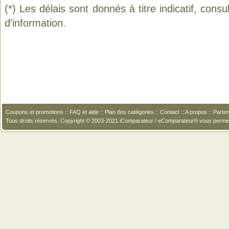
(*) Les délais sont donnés à titre indicatif, cons
d'information.
Coupons et promotions
::
FAQ et aide
::
Plan des catégories
::
Contact
::
A propos
::
Parten
Tous droits réservés. Copyright © 2003-2021 iComparateur / eComparateur® vous perme