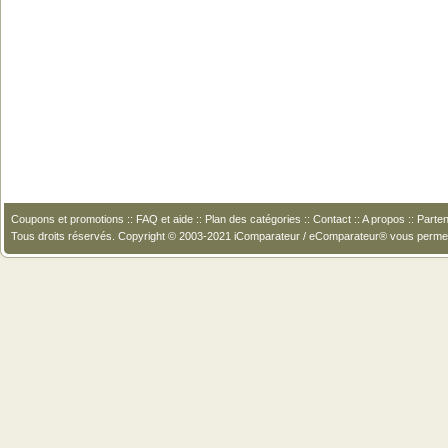
Coupons et promotions
::
FAQ et aide
::
Plan des catégories
::
Contact
::
A propos
::
Parten
Tous droits réservés. Copyright © 2003-2021 iComparateur / eComparateur® vous perme