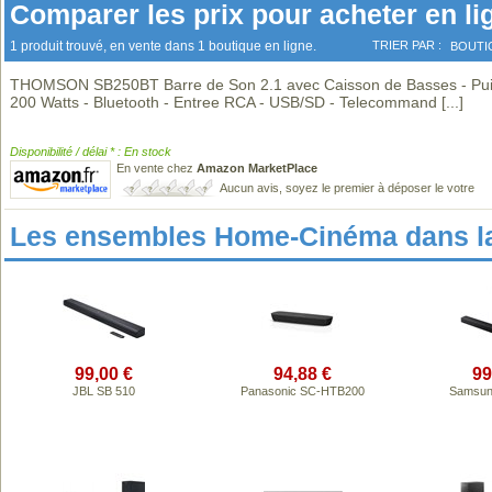
Comparer les prix pour acheter en li
1 produit trouvé, en vente dans 1 boutique en ligne.
TRIER PAR :
BOUTI
THOMSON SB250BT Barre de Son 2.1 avec Caisson de Basses - Pu
200 Watts - Bluetooth - Entree RCA - USB/SD - Telecommand
[...]
Disponibilité / délai * : En stock
En vente chez
Amazon MarketPlace
Aucun avis, soyez le premier à déposer le votre
Les ensembles Home-Cinéma dans l
99,00 €
94,88 €
99
JBL SB 510
Panasonic SC-HTB200
Samsun