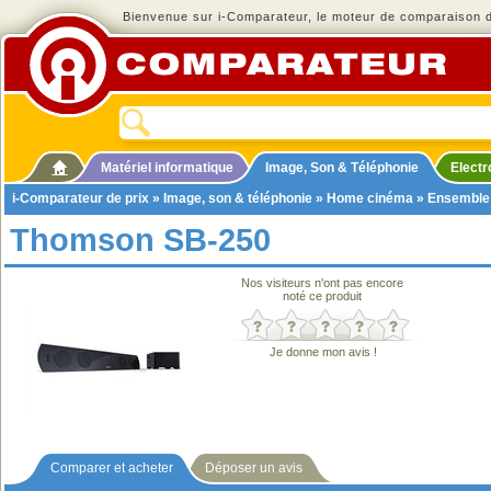
Bienvenue sur i-Comparateur, le moteur de comparaison de
Matériel informatique
Image, Son & Téléphonie
Elect
i-Comparateur de prix
»
Image, son & téléphonie
»
Home cinéma
»
Ensemble
Thomson SB-250
Nos visiteurs n'ont pas encore
noté ce produit
Je donne mon avis !
Comparer et acheter
Déposer un avis