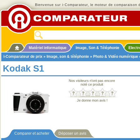
Bienvenue sur i-Comparateur, le moteur de comparaison de
Matériel informatique
Image, Son & Téléphonie
Elect
i-Comparateur de prix
»
Image, son & téléphonie
»
Photo & Vidéo numérique
Kodak S1
Nos visiteurs n'ont pas encore
noté ce produit
Je donne mon avis !
Comparer et acheter
Déposer un avis