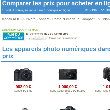
Comparer les prix pour acheter en li
1 produit trouvé, en vente dans 1 boutique en ligne.
TRIER PAR :
BOUTI
Kodak KODAK Pixpro - Appareil Photo Numérique Compact - S1 Blan
Disponibilité / délai * : En stock
En vente chez
Rue du Commerce
2 avis sur ce marchand
Les appareils photo numériques da
prix
983,00 €
1 000,00 €
1 0
Canon EOS R7
Sony CyberShot DSC-RX100
Sony Alpha 
VII