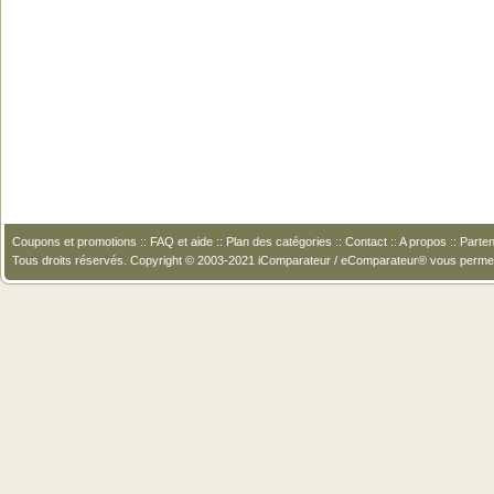
Coupons et promotions
::
FAQ et aide
::
Plan des catégories
::
Contact
::
A propos
::
Parten
Tous droits réservés. Copyright © 2003-2021 iComparateur / eComparateur® vous perme