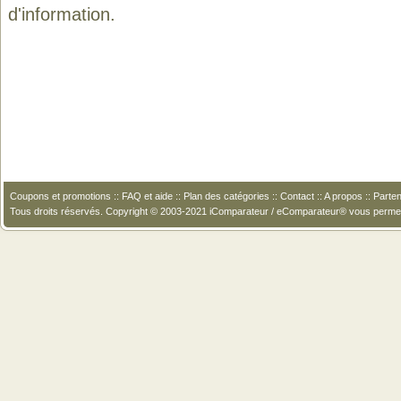
d'information.
Coupons et promotions
::
FAQ et aide
::
Plan des catégories
::
Contact
::
A propos
::
Parten
Tous droits réservés. Copyright © 2003-2021 iComparateur / eComparateur® vous perme