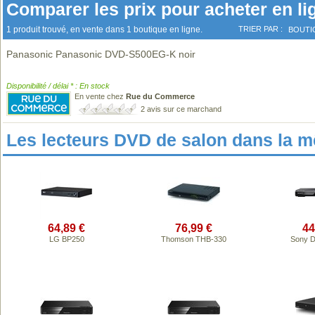
Comparer les prix pour acheter en li
1 produit trouvé, en vente dans 1 boutique en ligne.
TRIER PAR :
BOUTI
Panasonic Panasonic DVD-S500EG-K noir
Disponibilité / délai * : En stock
En vente chez
Rue du Commerce
2 avis sur ce marchand
Les lecteurs DVD de salon dans la 
64,89 €
76,99 €
44
LG BP250
Thomson THB-330
Sony 