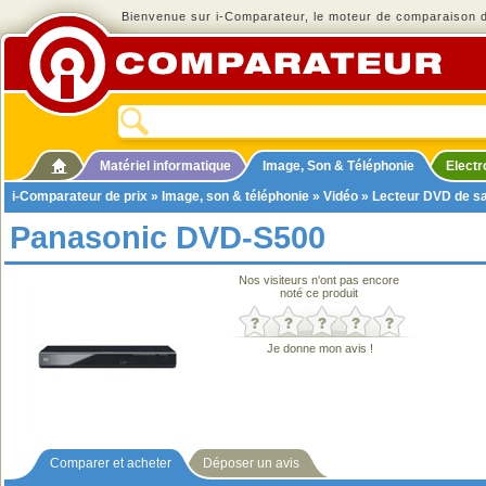
Bienvenue sur i-Comparateur, le moteur de comparaison de
Matériel informatique
Image, Son & Téléphonie
Elect
i-Comparateur de prix
»
Image, son & téléphonie
»
Vidéo
»
Lecteur DVD de s
Panasonic DVD-S500
Nos visiteurs n'ont pas encore
noté ce produit
Je donne mon avis !
Comparer et acheter
Déposer un avis