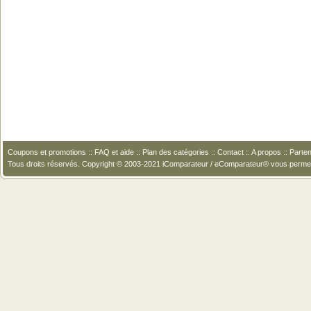
Coupons et promotions
::
FAQ et aide
::
Plan des catégories
::
Contact
::
A propos
::
Parten
Tous droits réservés. Copyright © 2003-2021 iComparateur / eComparateur® vous perme