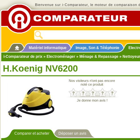
Bienvenue sur i-Comparateur, le moteur de comparaison de
Matériel informatique
Image, Son & Téléphonie
Elect
i-Comparateur de prix
»
Electroménager
»
Ménage & Repassage
»
Nettoyeu
H.Koenig NV6200
Nos visiteurs n'ont pas encore
noté ce produit
Je donne mon avis !
Comparer et acheter
Déposer un avis