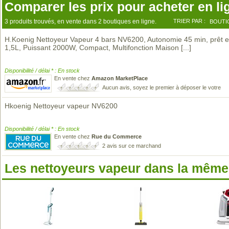
Comparer les prix pour acheter en li
3 produits trouvés, en vente dans 2 boutiques en ligne.
TRIER PAR :
BOUTI
H.Koenig Nettoyeur Vapeur 4 bars NV6200, Autonomie 45 min, prêt e
1,5L, Puissant 2000W, Compact, Multifonction Maison
[...]
Disponibilité / délai * : En stock
En vente chez
Amazon MarketPlace
Aucun avis, soyez le premier à déposer le votre
Hkoenig Nettoyeur vapeur NV6200
Disponibilité / délai * : En stock
En vente chez
Rue du Commerce
2 avis sur ce marchand
Les nettoyeurs vapeur dans la mêm