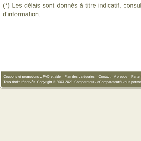
(*) Les délais sont donnés à titre indicatif, cons
d'information.
Coupons et promotions
::
FAQ et aide
::
Plan des catégories
::
Contact
::
A propos
::
Parten
Tous droits réservés. Copyright © 2003-2021 iComparateur / eComparateur® vous perme