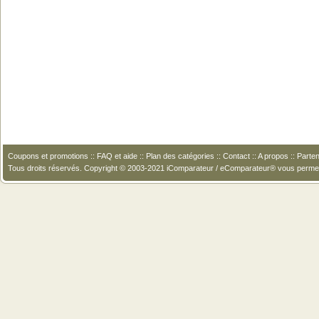
Coupons et promotions
::
FAQ et aide
::
Plan des catégories
::
Contact
::
A propos
::
Parten
Tous droits réservés. Copyright © 2003-2021 iComparateur / eComparateur® vous perme