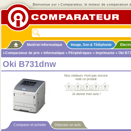
Bienvenue sur i-Comparateur, le moteur de comparaison de
Matériel informatique
Image, Son & Téléphonie
Elect
i-Comparateur de prix
»
Informatique
»
Périphériques
»
Imprimante
» Oki B7
Oki B731dnw
Nos visiteurs n'ont pas encore
noté ce produit
Je donne mon avis !
Comparer et acheter
Déposer un avis