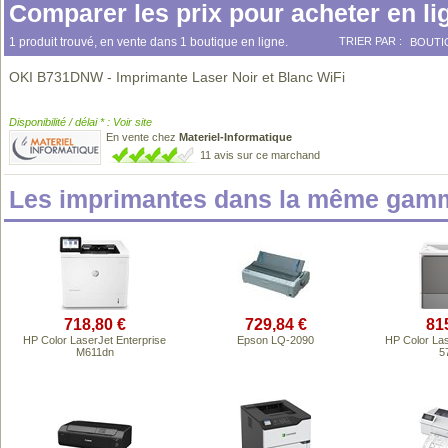
Comparer les prix pour acheter en li
1 produit trouvé, en vente dans 1 boutique en ligne.
TRIER PAR :
BOUTI
OKI B731DNW - Imprimante Laser Noir et Blanc WiFi
Disponibilité / délai * : Voir site
En vente chez
Materiel-Informatique
11 avis sur ce marchand
Les imprimantes dans la même gamm
718,80 €
729,84 €
81
HP Color LaserJet Enterprise
Epson LQ-2090
HP Color Las
M611dn
5