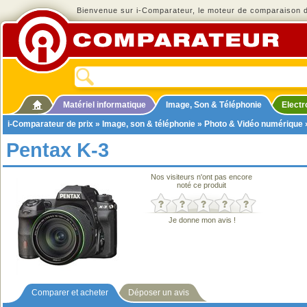
Bienvenue sur i-Comparateur, le moteur de comparaison de
Matériel informatique
Image, Son & Téléphonie
Elect
i-Comparateur de prix
»
Image, son & téléphonie
»
Photo & Vidéo numérique
Pentax K-3
Nos visiteurs n'ont pas encore
noté ce produit
Je donne mon avis !
Comparer et acheter
Déposer un avis