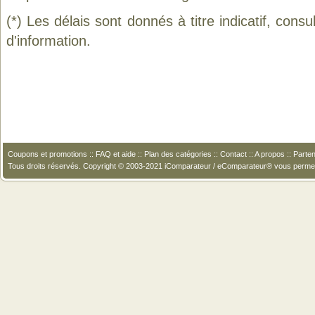
(*) Les délais sont donnés à titre indicatif, cons
d'information.
Coupons et promotions
::
FAQ et aide
::
Plan des catégories
::
Contact
::
A propos
::
Parten
Tous droits réservés. Copyright © 2003-2021 iComparateur / eComparateur® vous perme