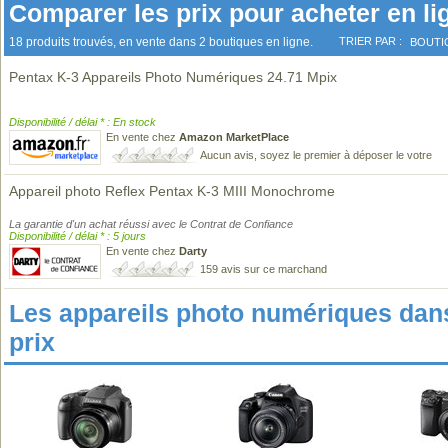
Comparer les prix pour acheter en li
18 produits trouvés, en vente dans 2 boutiques en ligne.
TRIER PAR :
BOUTI
Pentax K-3 Appareils Photo Numériques 24.71 Mpix
Disponibilité / délai * : En stock
En vente chez
Amazon MarketPlace
Aucun avis, soyez le premier à déposer le votre
Appareil photo Reflex Pentax K-3 MIII Monochrome
La garantie d'un achat réussi avec le Contrat de Confiance
Disponibilité / délai * : 5 jours
En vente chez
Darty
159 avis sur ce marchand
Les appareils photo numériques da
prix