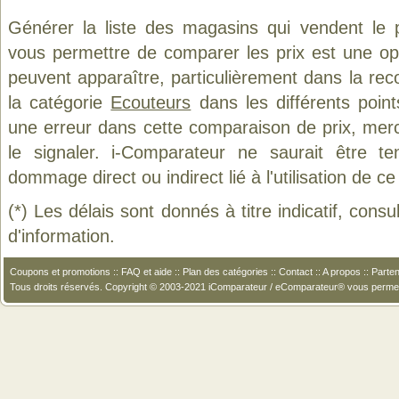
Générer la liste des magasins qui vendent le 
vous permettre de comparer les prix est une op
peuvent apparaître, particulièrement dans la re
la catégorie
Ecouteurs
dans les différents poin
une erreur dans cette comparaison de prix, mer
le signaler. i-Comparateur ne saurait être t
dommage direct ou indirect lié à l'utilisation de ce
(*) Les délais sont donnés à titre indicatif, cons
d'information.
Coupons et promotions
::
FAQ et aide
::
Plan des catégories
::
Contact
::
A propos
::
Parten
Tous droits réservés. Copyright © 2003-2021 iComparateur / eComparateur® vous perme