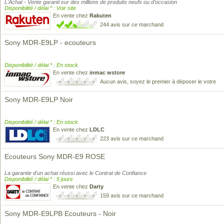
L'Achat - Vente garanti sur des millions de produits neufs ou d'occasion
Disponibilité / délai * : Voir site
En vente chez
Rakuten
244 avis sur ce marchand
Sony MDR-E9LP - ecouteurs
Disponibilité / délai * : En stock
En vente chez
inmac wstore
Aucun avis, soyez le premier à déposer le votre
Sony MDR-E9LP Noir
Disponibilité / délai * : En stock
En vente chez
LDLC
223 avis sur ce marchand
Ecouteurs Sony MDR-E9 ROSE
La garantie d'un achat réussi avec le Contrat de Confiance
Disponibilité / délai * : 5 jours
En vente chez
Darty
159 avis sur ce marchand
Sony MDR-E9LPB Ecouteurs - Noir