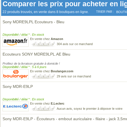
Comparer les prix pour acheter en li
22 produits trouvés, en vente dans 8 boutiques en ligne.
TRIER PAR :
BOUTI
Sony MDRE9LPL Ecouteurs - Bleu
Disponibilité / délai * : En stock
En vente chez
Amazon
304 avis sur ce marchand
Ecouteurs SONY MDRE9LPL.AE Bleu
Profitez de la livraison gratuite à domicile !
Disponibilité / délai * : 5 à 6 jours
En vente chez
Boulanger.com
29 avis sur ce marchand
Sony MDR-E9LP
Disponibilité / délai * : En stock
En vente chez
E.Leclerc
Aucun avis, soyez le premier à déposer le votre
Sony MDR-E9LP - Écouteurs - embout auriculaire - filaire - jack 3,5m