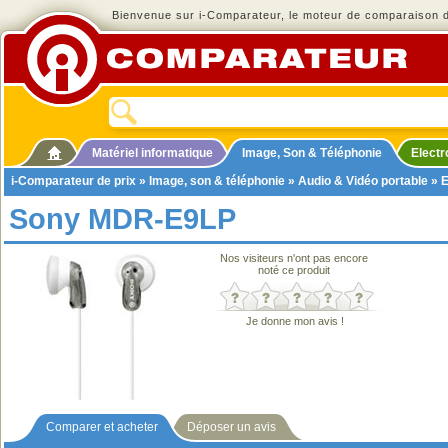
Bienvenue sur i-Comparateur, le moteur de comparaison de
Matériel informatique
Image, Son & Téléphonie
Elect
i-Comparateur de prix
»
Image, son & téléphonie
»
Audio & Vidéo portable
»
E
Sony MDR-E9LP
Nos visiteurs n'ont pas encore
noté ce produit
Je donne mon avis !
Comparer et acheter
Déposer un avis