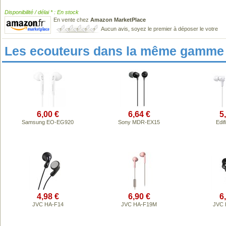
Disponibilité / délai * : En stock
En vente chez
Amazon MarketPlace
Aucun avis, soyez le premier à déposer le votre
Les ecouteurs dans la même gamme 
6,00 €
6,64 €
5
Samsung EO-EG920
Sony MDR-EX15
Edif
4,98 €
6,90 €
6
JVC HA-F14
JVC HA-F19M
JVC 