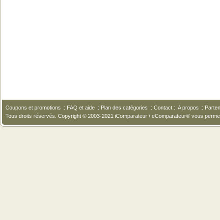
Coupons et promotions
::
FAQ et aide
::
Plan des catégories
::
Contact
::
A propos
::
Parten
Tous droits réservés. Copyright © 2003-2021 iComparateur / eComparateur® vous perme