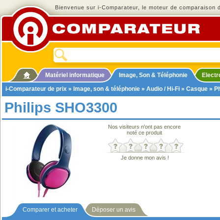
Bienvenue sur i-Comparateur, le moteur de comparaison de
Matériel informatique
Image, Son & Téléphonie
Elect
i-Comparateur de prix
»
Image, son & téléphonie
»
Audio / Hi-Fi
»
Casque
» P
Philips SHO3300
Nos visiteurs n'ont pas encore
noté ce produit
Je donne mon avis !
Comparer et acheter
Déposer un avis