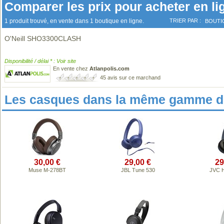
Comparer les prix pour acheter en li
1 produit trouvé, en vente dans 1 boutique en ligne.
TRIER PAR :
BOUTI
O'Neill SHO3300CLASH
Disponibilité / délai * : Voir site
En vente chez
Atlanpolis.com
45 avis sur ce marchand
Les casques dans la même gamme de
30,00 €
29,00 €
29
Muse M-278BT
JBL Tune 530
JVC 