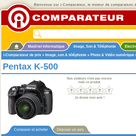
Bienvenue sur i-Comparateur, le moteur de comparaison de
Matériel informatique
Image, Son & Téléphonie
Elect
i-Comparateur de prix
»
Image, son & téléphonie
»
Photo & Vidéo numérique
Pentax K-500
Nos visiteurs n'ont pas encore
noté ce produit
Je donne mon avis !
Comparer et acheter
Déposer un avis