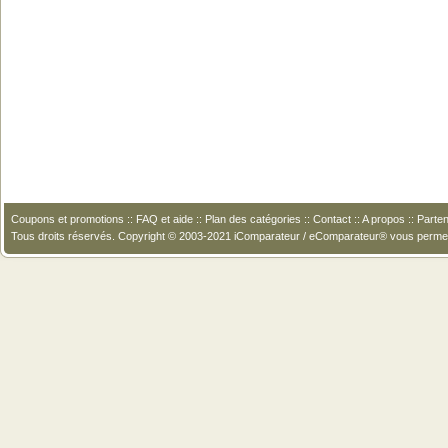
Coupons et promotions
::
FAQ et aide
::
Plan des catégories
::
Contact
::
A propos
::
Parten
Tous droits réservés. Copyright © 2003-2021 iComparateur / eComparateur® vous perme