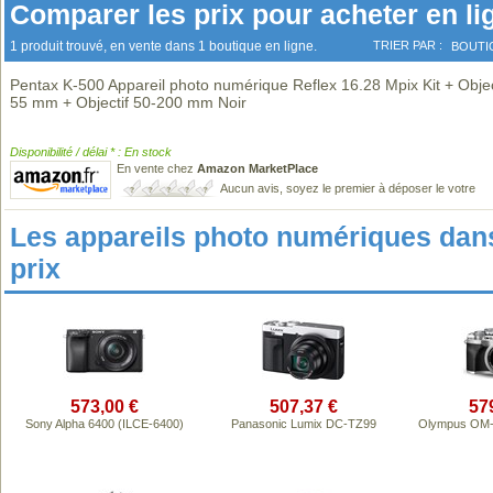
Comparer les prix pour acheter en li
1 produit trouvé, en vente dans 1 boutique en ligne.
TRIER PAR :
BOUTI
Pentax K-500 Appareil photo numérique Reflex 16.28 Mpix Kit + Objec
55 mm + Objectif 50-200 mm Noir
Disponibilité / délai * : En stock
En vente chez
Amazon MarketPlace
Aucun avis, soyez le premier à déposer le votre
Les appareils photo numériques da
prix
573,00 €
507,37 €
57
Sony Alpha 6400 (ILCE-6400)
Panasonic Lumix DC-TZ99
Olympus OM-