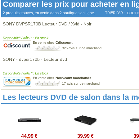
Comparer les prix pour acheter en li
2 produits trouvés, en vente dans 2 boutiques en ligne.
TRIER PAR :
BOUTI
SONY DVPSR170B Lecteur DVD / Xvid - Noir
Disponibilité / délai * : En stock
En vente chez
Cdiscount
325 avis sur ce marchand
SONY - dvpsr170b - Lecteur dvd
Disponibilité / délai * : En stock
En vente chez
Nouveaux marchands
17 avis sur ce marchand
Les lecteurs DVD de salon dans la 
44,99 €
39,99 €
39