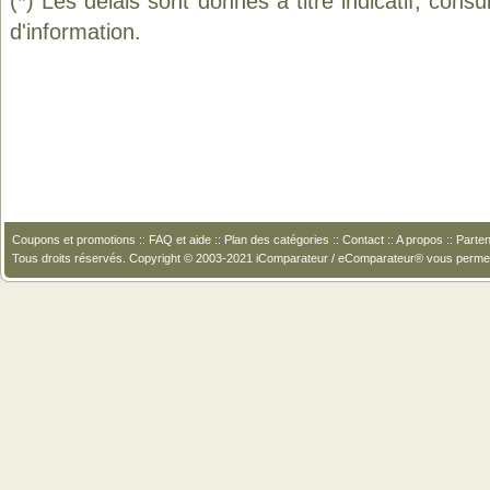
(*) Les délais sont donnés à titre indicatif, cons
d'information.
Coupons et promotions
::
FAQ et aide
::
Plan des catégories
::
Contact
::
A propos
::
Parten
Tous droits réservés. Copyright © 2003-2021 iComparateur / eComparateur® vous perme