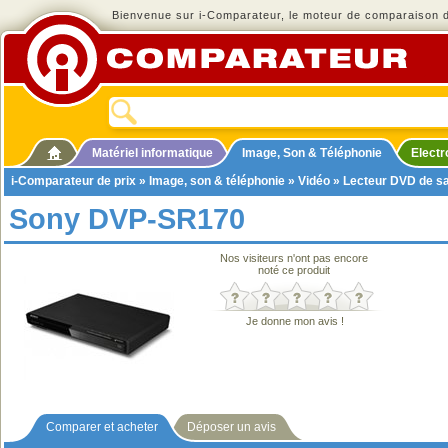
Bienvenue sur i-Comparateur, le moteur de comparaison de
Matériel informatique
Image, Son & Téléphonie
Elect
i-Comparateur de prix
»
Image, son & téléphonie
»
Vidéo
»
Lecteur DVD de s
Sony DVP-SR170
Nos visiteurs n'ont pas encore
noté ce produit
Je donne mon avis !
Comparer et acheter
Déposer un avis