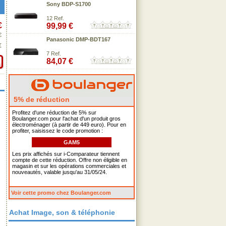
Sony BDP-S1700
12 Ref.
€
99,99 €
€
Panasonic DMP-BDT167
€
7 Ref.
84,07 €
5% de réduction
Profitez d'une réduction de 5% sur
Boulanger.com pour l'achat d'un produit gros
électroménager (à partir de 449 euro). Pour en
profiter, saisissez le code promotion :
GAM5
Les prix affichés sur i-Comparateur tiennent
compte de cette réduction. Offre non éligible en
magasin et sur les opérations commerciales et
nouveautés, valable jusqu'au 31/05/24.
Voir cette promo chez Boulanger.com
Achat Image, son & téléphonie