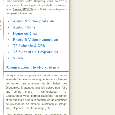
Pour continuer votre shopping, vous pouvez si
nécessaire trouver plus de produits en rapport
avec
Takara KDV100
, ou choisir une catégorie à
comparer ci-dessous
Audio & Vidéo portable
s
s
Audio / Hi-Fi
e
Home cinéma
Photo & Vidéo numérique
Téléphonie & GPS
Téléviseurs & Projecteurs
Vidéo
i-Comparateur : le choix, le prix
Lorsque vous comparez les prix de votre produit
avant de l'acheter, vous augmentez vos chances
de trouver une promotion et de réaliser des
économies. N'attendez plus les soldes pour faire
une bonne affaire ! i-Comparateur / e-
Comparateur vous permet d'accéder facilement
et en quelques clics aux catalogues de centaines
de revendeurs de matériel informatique, image,
son, téléphonie, électroménager, etc..
Pour faciliter votre achat, la technique de