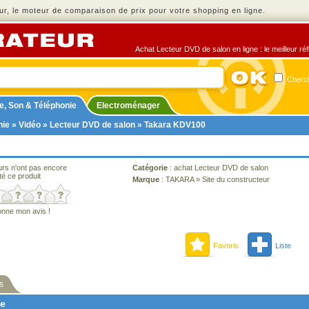
r, le moteur de comparaison de prix pour votre shopping en ligne.
Achat Lecteur DVD de salon en ligne : le meilleur ré
Cherch
e, Son & Téléphonie
Electroménager
nie
»
Vidéo
»
Lecteur DVD de salon
» Takara KDV100
urs n'ont pas encore
Catégorie
:
achat Lecteur DVD de salon
té ce produit
Marque
:
TAKARA
»
Site du constructeur
onne mon avis !
Favoris
Liste
s
ne