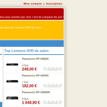
Mon compte
::
Inscription
flexe pour acheter pas cher, c'est de comparer les prix !
er dans les Lecteurs DVD de salon
Top Lecteurs DVD de salon
Panasonic DP-UB820
9 Ref.
249,00 €
Panasonic DP-UB450
7 Ref.
182,00 €
Panasonic DP-UB9000
8 Ref.
1 049,90 €