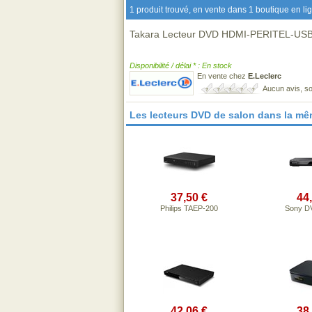
1 produit trouvé, en vente dans 1 boutique en li
Takara Lecteur DVD HDMI-PERITEL-USB,
Disponibilité / délai * : En stock
En vente chez
E.Leclerc
Aucun avis, so
Les lecteurs DVD de salon dans la m
37,50 €
44
Philips TAEP-200
Sony D
42,06 €
38