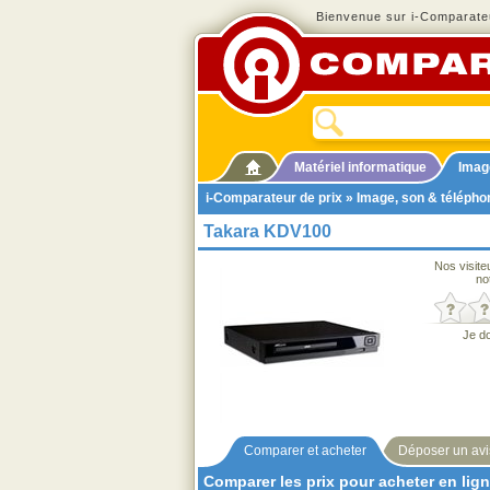
Bienvenue sur i-Comparateu
Matériel informatique
Imag
i-Comparateur de prix
»
Image, son & télépho
Takara KDV100
Nos visite
no
Je d
Comparer et acheter
Déposer un avi
Comparer les prix pour acheter en lig