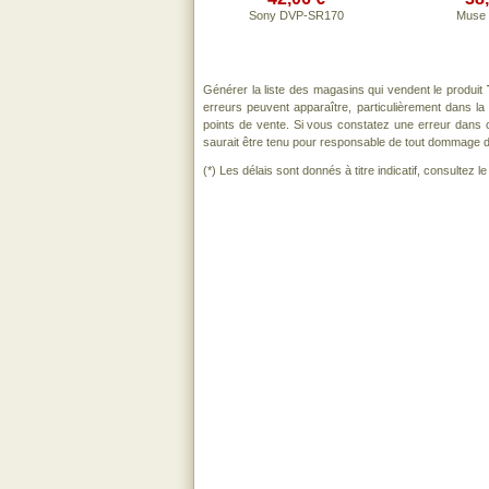
Sony DVP-SR170
Muse
Générer la liste des magasins qui vendent le produit
erreurs peuvent apparaître, particulièrement dans l
points de vente. Si vous constatez une erreur dans 
saurait être tenu pour responsable de tout dommage direc
(*) Les délais sont donnés à titre indicatif, consultez 