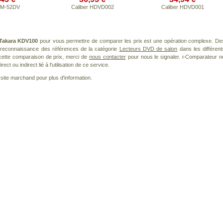
 M-52DV
Caliber HDVD002
Caliber HDVD001
Takara KDV100
pour vous permettre de comparer les prix est une opération complexe. De
a reconnaissance des références de la catégorie
Lecteurs DVD de salon
dans les différent
cette comparaison de prix, merci de
nous contacter
pour nous le signaler. i-Comparateur n
t ou indirect lié à l'utilisation de ce service.
le site marchand pour plus d'information.