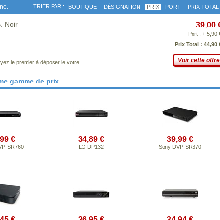
gne.
TRIER PAR :
BOUTIQUE
DÉSIGNATION
PRIX
PORT
PRIX TOTAL
 Noir
39,00 
Port : + 5,90 
Prix Total : 44,90 
Voir cette offre
yez le premier à déposer le votre
ême gamme de prix
,99 €
34,89 €
39,99 €
VP-SR760
LG DP132
Sony DVP-SR370
,45 €
36,95 €
34,94 €