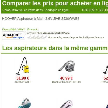
Comparer les prix pour acheter en li
1 produit trouvé, en vente dans 1 boutique en ligne.
TRIER PAR :
BOUTI
HOOVER Aspirateur à Main 3,6V JIVE SJ36WWB6
Disponibilité / délai * : En stock
En vente chez
Amazon MarketPlace
Aucun avis, soyez le premier à déposer le votre
Les aspirateurs dans la même gamme
51,99 €
46,99 €
52
Kärcher WD 2
Black et Decker PD1200
Livo