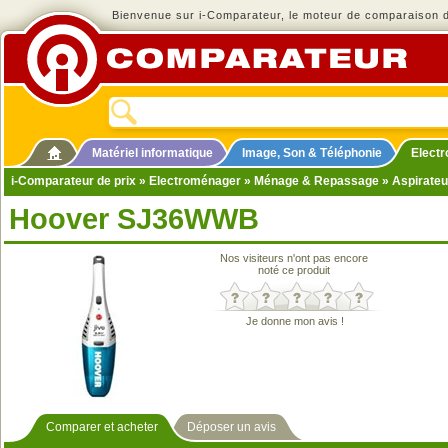
Bienvenue sur i-Comparateur, le moteur de comparaison de
Matériel informatique
Image, Son & Téléphonie
Elect
i-Comparateur de prix
»
Electroménager
»
Ménage & Repassage
»
Aspirateu
Hoover SJ36WWB
Nos visiteurs n'ont pas encore
noté ce produit
Je donne mon avis !
Comparer et acheter
Déposer un avis