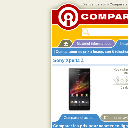
Bienvenue sur i-Comparateu
Matériel informatique
Imag
i-Comparateur de prix
»
Image, son & télépho
Sony Xperia Z
Nos visite
no
Je d
Comparer et acheter
Déposer un avi
Comparer les prix pour acheter en lig