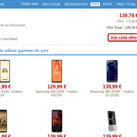
gne.
TRIER PAR :
BOUTIQUE
DÉSIGNATION
PRIX
PORT
PRIX TOTAL
139,78 
Port : + 0,00 
eufs ou d'occasion
Prix Total : 139,78 
Voir cette offre
ce marchand
 la même gamme de prix
,99 €
129,99 €
139,99 €
A145 - Galaxy
Samsung SM-A326 - Galaxy
Samsung SM-J510F - Galaxy
A14
A32 5G
J5 (2016)
,98 €
139,99 €
139,99 €