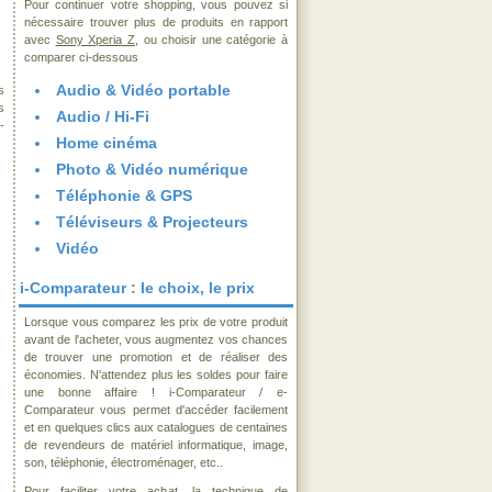
Pour continuer votre shopping, vous pouvez si
nécessaire trouver plus de produits en rapport
avec
Sony Xperia Z
, ou choisir une catégorie à
comparer ci-dessous
Audio & Vidéo portable
s
s
Audio / Hi-Fi
-
Home cinéma
Photo & Vidéo numérique
Téléphonie & GPS
Téléviseurs & Projecteurs
Vidéo
i-Comparateur : le choix, le prix
Lorsque vous comparez les prix de votre produit
avant de l'acheter, vous augmentez vos chances
de trouver une promotion et de réaliser des
économies. N'attendez plus les soldes pour faire
une bonne affaire ! i-Comparateur / e-
Comparateur vous permet d'accéder facilement
et en quelques clics aux catalogues de centaines
de revendeurs de matériel informatique, image,
son, téléphonie, électroménager, etc..
Pour faciliter votre achat, la technique de