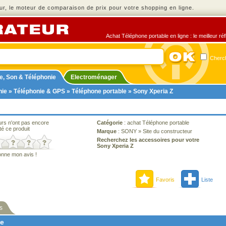
r, le moteur de comparaison de prix pour votre shopping en ligne.
Achat Téléphone portable en ligne : le meilleur ré
Cherch
e, Son & Téléphonie
Electroménager
nie
»
Téléphonie & GPS
»
Téléphone portable
» Sony Xperia Z
urs n'ont pas encore
Catégorie
:
achat Téléphone portable
té ce produit
Marque
:
SONY
»
Site du constructeur
Recherchez les accessoires pour votre
Sony Xperia Z
onne mon avis !
Favoris
Liste
s
ne