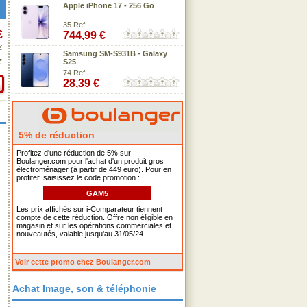
Apple iPhone 17 - 256 Go
35 Ref.
€
744,99 €
€
Samsung SM-S931B - Galaxy
€
S25
74 Ref.
28,39 €
5% de réduction
Profitez d'une réduction de 5% sur
Boulanger.com pour l'achat d'un produit gros
électroménager (à partir de 449 euro). Pour en
profiter, saisissez le code promotion :
GAM5
Les prix affichés sur i-Comparateur tiennent
compte de cette réduction. Offre non éligible en
magasin et sur les opérations commerciales et
nouveautés, valable jusqu'au 31/05/24.
Voir cette promo chez Boulanger.com
Achat Image, son & téléphonie