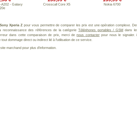
A202 - Galaxy
Crosscall Core X5
Nokia 6700
20e
Sony Xperia Z
pour vous permettre de comparer les prix est une opération complexe. De
 la reconnaissance des références de la catégorie
Téléphones portables / GSM
dans le
 erreur dans cette comparaison de prix, merci de
nous contacter
pour nous le signaler. i
ut dommage direct ou indirect lié à l'utilisation de ce service.
le site marchand pour plus d'information.