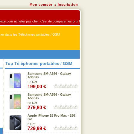
Mon compte
::
Inscription
flexe pour acheter pas cher, c'est de comparer les prix !
er dans les Téléphones portables / GSM
Top Téléphones portables / GSM
Samsung SM-A366 - Galaxy
A36 5G
52 Ref.
199,00 €
Samsung SM-A566 - Galaxy
A56 5G
58 Ref.
279,80 €
Apple iPhone 15 Pro Max - 256
Go
5 Ref.
729,99 €