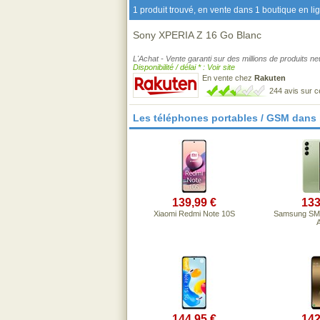
1 produit trouvé, en vente dans 1 boutique en li
Sony XPERIA Z 16 Go Blanc
L'Achat - Vente garanti sur des millions de produits n
Disponibilité / délai * : Voir site
En vente chez
Rakuten
244 avis sur 
Les téléphones portables / GSM dans
139,99 €
133
Xiaomi Redmi Note 10S
Samsung SM-
144,95 €
142