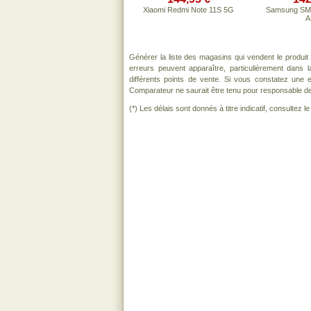
Xiaomi Redmi Note 11S 5G
Samsung SM-
A
Générer la liste des magasins qui vendent le produit
erreurs peuvent apparaître, particulièrement dans
différents points de vente. Si vous constatez une
Comparateur ne saurait être tenu pour responsable de to
(*) Les délais sont donnés à titre indicatif, consultez 