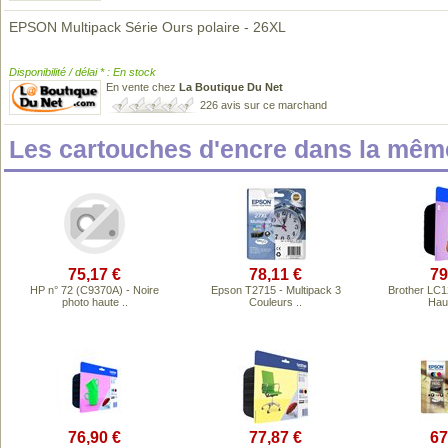
EPSON Multipack Série Ours polaire - 26XL
Disponibilité / délai * : En stock
En vente chez
La Boutique Du Net
226 avis sur ce marchand
Les cartouches d'encre dans la mê
75,17 €
78,11 €
79
HP n° 72 (C9370A) - Noire
Epson T2715 - Multipack 3
Brother LC
photo haute ..
Couleurs ..
Hau
76,90 €
77,87 €
67