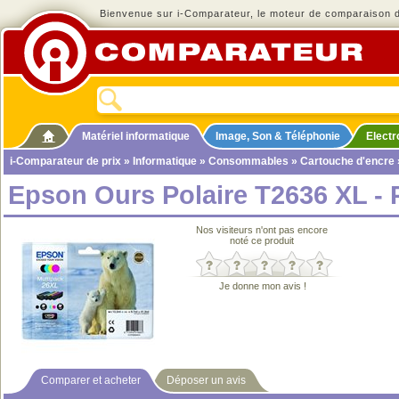
Bienvenue sur i-Comparateur, le moteur de comparaison de
Matériel informatique
Image, Son & Téléphonie
Elect
i-Comparateur de prix
»
Informatique
»
Consommables
»
Cartouche d'encre
Epson Ours Polaire T2636 XL - 
Nos visiteurs n'ont pas encore
noté ce produit
Je donne mon avis !
Comparer et acheter
Déposer un avis