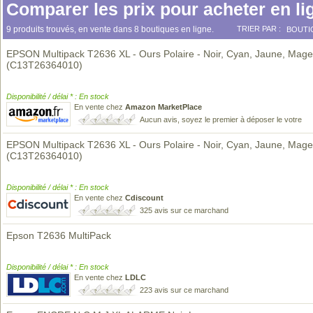
Comparer les prix pour acheter en li
9 produits trouvés, en vente dans 8 boutiques en ligne.
TRIER PAR :
BOUTI
EPSON Multipack T2636 XL - Ours Polaire - Noir, Cyan, Jaune, Mage
(C13T26364010)
Disponibilité / délai * : En stock
En vente chez
Amazon MarketPlace
Aucun avis, soyez le premier à déposer le votre
EPSON Multipack T2636 XL - Ours Polaire - Noir, Cyan, Jaune, Mage
(C13T26364010)
Disponibilité / délai * : En stock
En vente chez
Cdiscount
325 avis sur ce marchand
Epson T2636 MultiPack
Disponibilité / délai * : En stock
En vente chez
LDLC
223 avis sur ce marchand