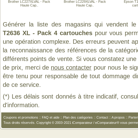
Brother LC227XLVAL - Pack
Brother LC229XLVAL - Pack
Epson T1
Haute Cap..
Haute Cap..
car
Générer la liste des magasins qui vendent le
T2636 XL - Pack 4 cartouches
pour vous perme
une opération complexe. Des erreurs peuvent app
la reconnaissance des références de la catégor
différents points de vente. Si vous constatez un
de prix, merci de
nous contacter
pour nous le sig
être tenu pour responsable de tout dommage direct
de ce service.
(*) Les délais sont donnés à titre indicatif, cons
d'information.
Coupons et promotions
::
FAQ et aide
::
Plan des catégories
::
Contact
::
A propos
::
Parten
Tous droits réservés. Copyright © 2003-2021 iComparateur / eComparateur® vous perme