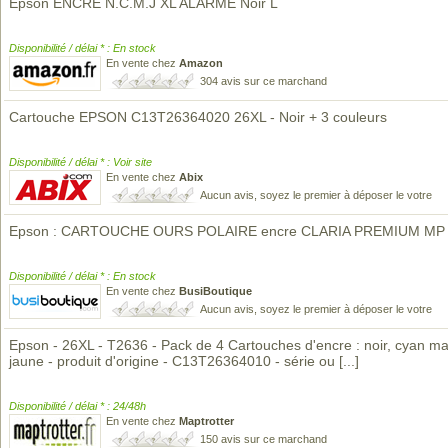
Epson ENCRE N.C.M.J XL ALARME Noir L
Disponibilité / délai * : En stock
En vente chez
Amazon
304 avis sur ce marchand
Cartouche EPSON C13T26364020 26XL - Noir + 3 couleurs
Disponibilité / délai * : Voir site
En vente chez
Abix
Aucun avis, soyez le premier à déposer le votre
Epson : CARTOUCHE OURS POLAIRE encre CLARIA PREMIUM MP 
Disponibilité / délai * : En stock
En vente chez
BusiBoutique
Aucun avis, soyez le premier à déposer le votre
Epson - 26XL - T2636 - Pack de 4 Cartouches d'encre : noir, cyan m
jaune - produit d'origine - C13T26364010 - série ou
[...]
Disponibilité / délai * : 24/48h
En vente chez
Maptrotter
150 avis sur ce marchand