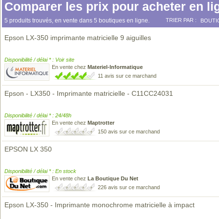
Comparer les prix pour acheter en li
5 produits trouvés, en vente dans 5 boutiques en ligne.
TRIER PAR :
BOUTI
Epson LX-350 imprimante matricielle 9 aiguilles
Disponibilité / délai * : Voir site
En vente chez
Materiel-Informatique
11 avis sur ce marchand
Epson - LX350 - Imprimante matricielle - C11CC24031
Disponibilité / délai * : 24/48h
En vente chez
Maptrotter
150 avis sur ce marchand
EPSON LX 350
Disponibilité / délai * : En stock
En vente chez
La Boutique Du Net
226 avis sur ce marchand
Epson LX-350 - Imprimante monochrome matricielle à impact