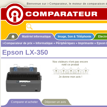
Bienvenue sur i-Comparateur, le moteur de comparaison de
Matériel informatique
Image, Son & Téléphonie
Elect
i-Comparateur de prix
»
Informatique
»
Périphériques
»
Imprimante
» Epson 
Epson LX-350
Nos visiteurs n'ont pas encore
noté ce produit
Je donne mon avis !
Comparer et acheter
Déposer un avis