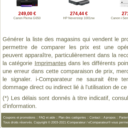
249,00 €
274,44 €
27
Canon Pixma G650
HP Neverstop 1001nw
Canon i-Se
Générer la liste des magasins qui vendent le pr
permettre de comparer les prix est une opér
peuvent apparaître, particulièrement dans la re
la catégorie
Imprimantes
dans les différents poi
une erreur dans cette comparaison de prix, mer
le signaler. i-Comparateur ne saurait être t
dommage direct ou indirect lié à l'utilisation de ce
(*) Les délais sont donnés à titre indicatif, cons
d'information.
Coupons et promotions
::
FAQ et aide
::
Plan des catégories
::
Contact
::
A propos
::
Parten
Tous droits réservés. Copyright © 2003-2021 iComparateur / eComparateur® vous perme