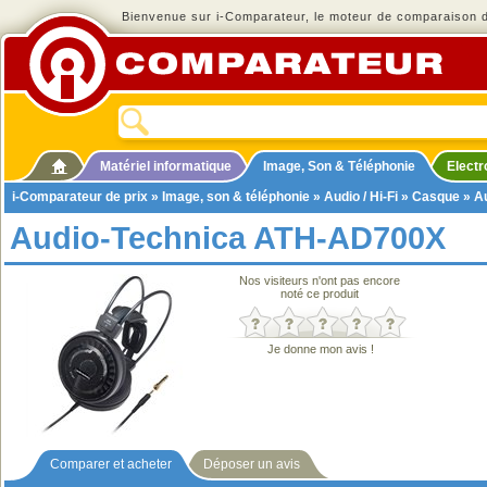
Bienvenue sur i-Comparateur, le moteur de comparaison de
Matériel informatique
Image, Son & Téléphonie
Elect
i-Comparateur de prix
»
Image, son & téléphonie
»
Audio / Hi-Fi
»
Casque
» A
Audio-Technica ATH-AD700X
Nos visiteurs n'ont pas encore
noté ce produit
Je donne mon avis !
Comparer et acheter
Déposer un avis