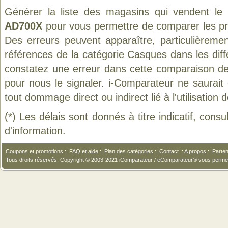
Générer la liste des magasins qui vendent le
AD700X
pour vous permettre de comparer les pr
Des erreurs peuvent apparaître, particulièreme
références de la catégorie
Casques
dans les diff
constatez une erreur dans cette comparaison de
pour nous le signaler. i-Comparateur ne saurait
tout dommage direct ou indirect lié à l'utilisation 
(*) Les délais sont donnés à titre indicatif, cons
d'information.
Coupons et promotions
::
FAQ et aide
::
Plan des catégories
::
Contact
::
A propos
::
Parten
Tous droits réservés. Copyright © 2003-2021 iComparateur / eComparateur® vous perme