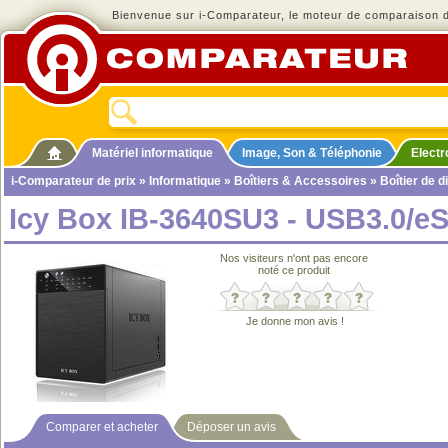
Bienvenue sur i-Comparateur, le moteur de comparaison de
Matériel informatique
Image, Son & Téléphonie
Elect
i-Comparateur de prix
»
Informatique
»
Boîtiers & Accessoires
»
Boîtier de d
Icy Box IB-3640SU3 - USB3.0/eSa
Nos visiteurs n'ont pas encore
noté ce produit
Je donne mon avis !
Comparer et acheter
Déposer un avis