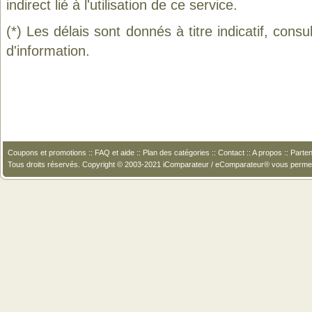
indirect lié à l'utilisation de ce service.
(*) Les délais sont donnés à titre indicatif, cons
d'information.
Coupons et promotions
::
FAQ et aide
::
Plan des catégories
::
Contact
::
A propos
::
Parten
Tous droits réservés. Copyright © 2003-2021 iComparateur / eComparateur® vous perme