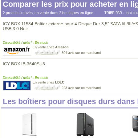
Comparer les prix pour acheter en li
2 produits trouvés, en vente dans 2 boutiques en ligne.
TRIER PAR :
BOUTI
ICY BOX 11584 Boîtier externe pour 4 Disque Dur 3,5" SATA I/II/III/e
USB 3.0 Noir
Disponibilité / délai * : En stock
En vente chez
Amazon
304 avis sur ce marchand
ICY BOX IB-3640SU3
Disponibilité / délai * : En stock
En vente chez
LDLC
223 avis sur ce marchand
Les boîtiers pour disques durs dan