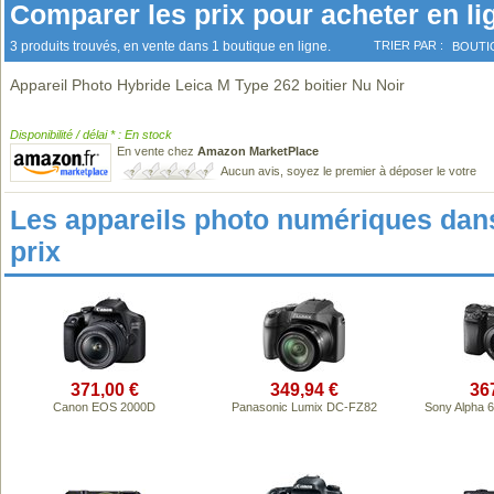
Comparer les prix pour acheter en li
3 produits trouvés, en vente dans 1 boutique en ligne.
TRIER PAR :
BOUTI
Appareil Photo Hybride Leica M Type 262 boitier Nu Noir
Disponibilité / délai * : En stock
En vente chez
Amazon MarketPlace
Aucun avis, soyez le premier à déposer le votre
Les appareils photo numériques da
prix
371,00 €
349,94 €
36
Canon EOS 2000D
Panasonic Lumix DC-FZ82
Sony Alpha 