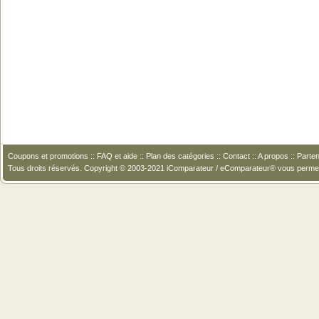
Coupons et promotions
::
FAQ et aide
::
Plan des catégories
::
Contact
::
A propos
::
Parten
Tous droits réservés. Copyright © 2003-2021 iComparateur / eComparateur® vous perme