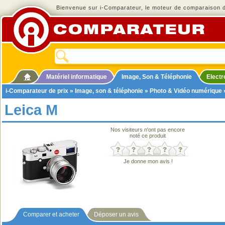
Bienvenue sur i-Comparateur, le moteur de comparaison de
Matériel informatique
Image, Son & Téléphonie
Elect
i-Comparateur de prix
»
Image, son & téléphonie
»
Photo & Vidéo numérique
Leica M
Nos visiteurs n'ont pas encore
noté ce produit
Je donne mon avis !
Comparer et acheter
Déposer un avis