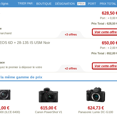
 ligne.
TRIER PAR :
BOUTIQUE
DÉSIGNATION
PRIX
PORT
PRIX TOTAL
4
628,50 
Port : + 0,00 
Prix Total : 628,50 
e
Voir cette offre
 marchand
+3 offres
 EOS 6D + 28-135 IS USM Noir
650,00 
Port : + 2,00 
Prix Total : 652,00 
ace
Voir cette offre
yez le premier à déposer le votre
+2 offres
 la même gamme de prix
,00 €
615,00 €
624,73 €
400 (ILCE-6400)
Canon PowerShot V1
Panasonic Lumix DC-G100