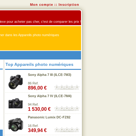
Mon compte
::
Inscription
flexe pour acheter pas cher, c'est de comparer les prix !
er dans les Appareils photo numériques
Top Appareils photo numériques
Sony Alpha 7 III (ILCE-7M3)
86 Ref.
896,00 €
Sony Alpha 7 IV (ILCE-7M4)
94 Ref.
1 530,00 €
Panasonic Lumix DC-FZ82
16 Ref.
349,94 €