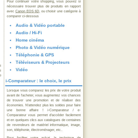
Pour continuer votre shopping, vous pouvez si
nécessaire trouver plus de produits en rapport
avec
Canon EOS 6D
, ou choisir une catégorie à
comparer ci-dessous
Audio & Vidéo portable
Audio / Hi-Fi
Home cinéma
Photo & Vidéo numérique
Téléphonie & GPS
Téléviseurs & Projecteurs
s
Vidéo
s
e
i-Comparateur : le choix, le prix
Lorsque vous comparez les prix de votre produit
avant de l'acheter, vous augmentez vos chances
de trouver une promotion et de réaliser des
économies. N'attendez plus les soldes pour faire
une bonne affaire ! i-Comparateur / e-
Comparateur vous permet d'accéder facilement
et en quelques clics aux catalogues de centaines
de revendeurs de matériel informatique, image,
son, téléphonie, électroménager, etc..
Pour faciliter votre achat, la technique de