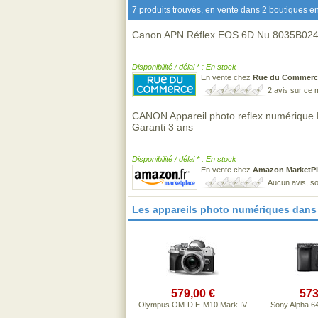
7 produits trouvés, en vente dans 2 boutiques en
Canon APN Réflex EOS 6D Nu 8035B02
Disponibilité / délai * : En stock
En vente chez
Rue du Commerc
2 avis sur ce
CANON Appareil photo reflex numérique
Garanti 3 ans
Disponibilité / délai * : En stock
En vente chez
Amazon MarketPl
Aucun avis, so
Les appareils photo numériques dans
579,00 €
573
Olympus OM-D E-M10 Mark IV
Sony Alpha 6