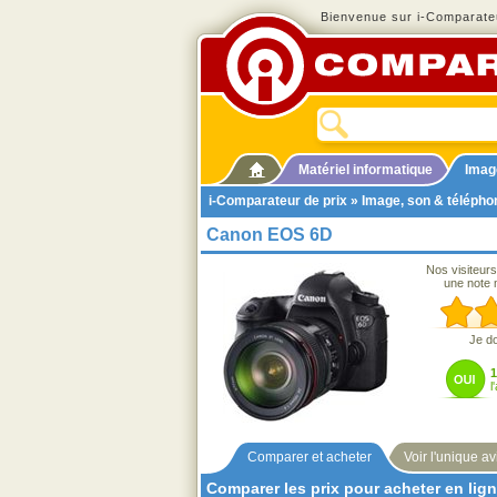
Bienvenue sur i-Comparateu
Matériel informatique
Imag
i-Comparateur de prix
»
Image, son & télépho
Canon EOS 6D
Nos visiteurs
une note 
Je d
l
Comparer et acheter
Voir l'unique av
Comparer les prix pour acheter en lig