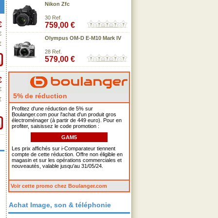
Nikon Zfc
30 Ref.
€
759,00 €
€
Olympus OM-D E-M10 Mark IV
€
28 Ref.
579,00 €
€
€
5% de réduction
€
Profitez d'une réduction de 5% sur
Boulanger.com pour l'achat d'un produit gros
électroménager (à partir de 449 euro). Pour en
profiter, saisissez le code promotion :
GAM5
Les prix affichés sur i-Comparateur tiennent
compte de cette réduction. Offre non éligible en
magasin et sur les opérations commerciales et
nouveautés, valable jusqu'au 31/05/24.
Voir cette promo chez Boulanger.com
Achat Image, son & téléphonie