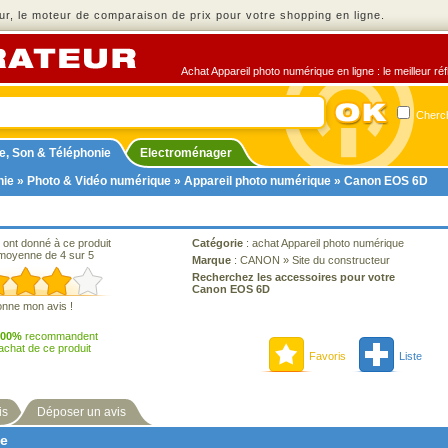
r, le moteur de comparaison de prix pour votre shopping en ligne.
Achat Appareil photo numérique en ligne : le meilleur ré
Cherch
e, Son & Téléphonie
Electroménager
nie
»
Photo & Vidéo numérique
»
Appareil photo numérique
» Canon EOS 6D
 ont donné à ce produit
Catégorie
:
achat Appareil photo numérique
moyenne de 4 sur 5
Marque
:
CANON
»
Site du constructeur
Recherchez les accessoires pour votre
Canon EOS 6D
onne mon avis !
100%
recommandent
'achat de ce produit
Favoris
Liste
is
Déposer un avis
ne