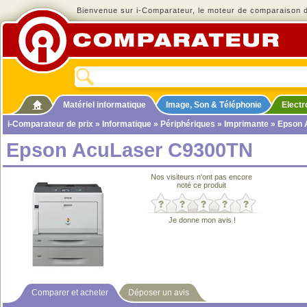
Bienvenue sur i-Comparateur, le moteur de comparaison de
Matériel informatique
Image, Son & Téléphonie
Elect
i-Comparateur de prix
»
Informatique
»
Périphériques
»
Imprimante
» Epson 
Epson AcuLaser C9300TN
Nos visiteurs n'ont pas encore
noté ce produit
Je donne mon avis !
Comparer et acheter
Déposer un avis