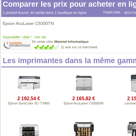
Comparer les prix pour acheter en li
1 produit trouvé, en vente dans 1 boutique en ligne.
TRIER PAR :
BOUTI
Epson AcuLaser C9300TN
Disponibilité / délai * : Voir site
En vente chez
Materiel-Informatique
11 avis sur ce marchand
Les imprimantes dans la même gamm
2 192,54 €
2 165,82 €
2 1
Epson SureColor SC-T3400
Epson AcuLaser C9300DN
Lexmar