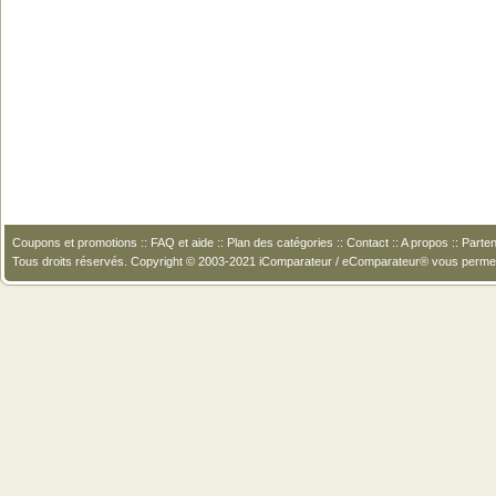
Coupons et promotions
::
FAQ et aide
::
Plan des catégories
::
Contact
::
A propos
::
Parten
Tous droits réservés. Copyright © 2003-2021 iComparateur / eComparateur® vous perme