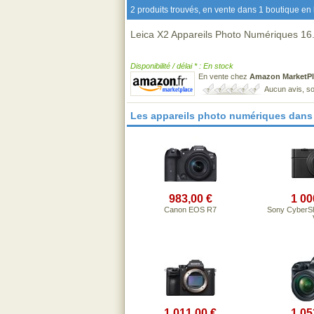
2 produits trouvés, en vente dans 1 boutique en 
Leica X2 Appareils Photo Numériques 16
Disponibilité / délai * : En stock
En vente chez
Amazon MarketPl
Aucun avis, so
Les appareils photo numériques dans
983,00 €
1 00
Canon EOS R7
Sony CyberS
1 011,00 €
1 05