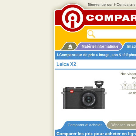
Bienvenue sur i-Comparateu
Matériel informatique
Imag
i-Comparateur de prix
»
Image, son & télépho
Leica X2
Nos visite
no
Je d
Comparer et acheter
Déposer un avi
Comparer les prix pour acheter en lig