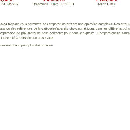
 5D Mark IV
Panasonic Lumix DC-GH5 II
Nikon D780
Leica X2
pour vous permettre de comparer les prix est une opération complexe. Des erreur
issance des références de la catégorie
Appareils photo numériques
dans les différents point
omparaison de prix, merci de
nous contacter
pour nous le signaler. i-Comparateur ne saurai
irect lié à l'utilisation de ce service.
le site marchand pour plus d'information.