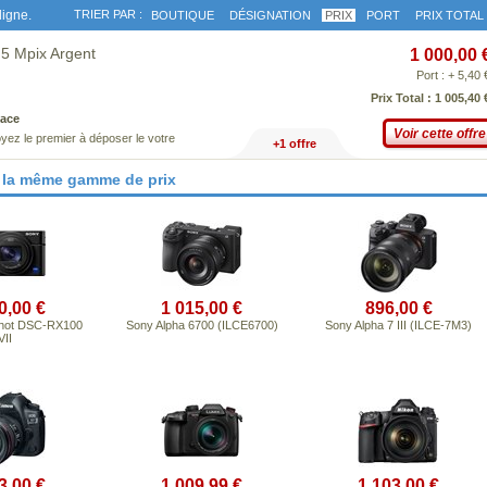
ligne.
TRIER PAR :
BOUTIQUE
DÉSIGNATION
PRIX
PORT
PRIX TOTAL
.5 Mpix Argent
1 000,00 
Port : + 5,40 
Prix Total : 1 005,40 
ace
Voir cette offre
yez le premier à déposer le votre
+1 offre
 la même gamme de prix
0,00 €
1 015,00 €
896,00 €
hot DSC-RX100
Sony Alpha 6700 (ILCE6700)
Sony Alpha 7 III (ILCE-7M3)
VII
3,00 €
1 009,99 €
1 103,00 €