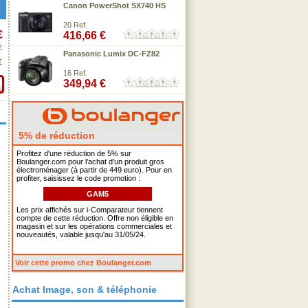
Canon PowerShot SX740 HS
20 Ref.
€
416,66 €
€
Panasonic Lumix DC-FZ82
€
16 Ref.
349,94 €
5% de réduction
Profitez d'une réduction de 5% sur
Boulanger.com pour l'achat d'un produit gros
électroménager (à partir de 449 euro). Pour en
profiter, saisissez le code promotion :
GAM5
Les prix affichés sur i-Comparateur tiennent
compte de cette réduction. Offre non éligible en
magasin et sur les opérations commerciales et
nouveautés, valable jusqu'au 31/05/24.
Voir cette promo chez Boulanger.com
Achat Image, son & téléphonie