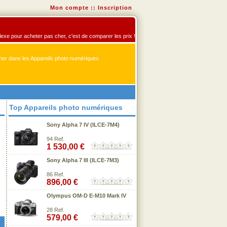
Mon compte
::
Inscription
flexe pour acheter pas cher, c'est de comparer les prix !
er dans les Appareils photo numériques
Top Appareils photo numériques
Sony Alpha 7 IV (ILCE-7M4)
94 Ref.
1 530,00 €
Sony Alpha 7 III (ILCE-7M3)
86 Ref.
896,00 €
Olympus OM-D E-M10 Mark IV
28 Ref.
579,00 €