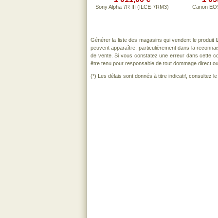
Sony Alpha 7R III (ILCE-7RM3)
Canon EOS
Générer la liste des magasins qui vendent le produit
peuvent apparaître, particulièrement dans la reconna
de vente. Si vous constatez une erreur dans cette c
être tenu pour responsable de tout dommage direct ou ind
(*) Les délais sont donnés à titre indicatif, consultez 