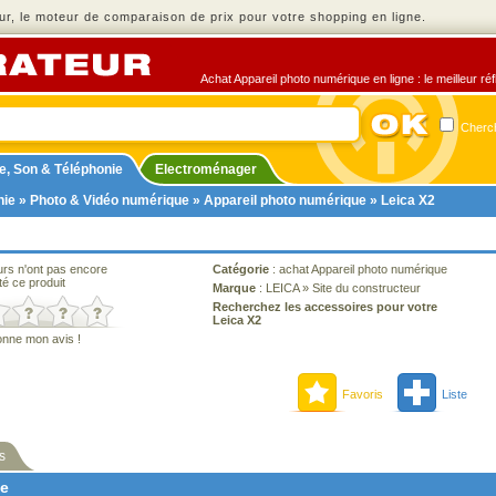
r, le moteur de comparaison de prix pour votre shopping en ligne.
Achat Appareil photo numérique en ligne : le meilleur ré
Cherch
e, Son & Téléphonie
Electroménager
nie
»
Photo & Vidéo numérique
»
Appareil photo numérique
» Leica X2
urs n'ont pas encore
Catégorie
:
achat Appareil photo numérique
té ce produit
Marque
:
LEICA
»
Site du constructeur
Recherchez les accessoires pour votre
Leica X2
onne mon avis !
Favoris
Liste
s
ne