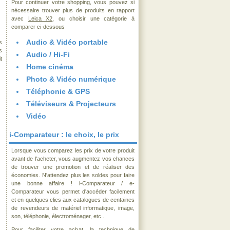
Pour continuer votre shopping, vous pouvez si
nécessaire trouver plus de produits en rapport
avec
Leica X2
, ou choisir une catégorie à
comparer ci-dessous
Audio & Vidéo portable
s
s
Audio / Hi-Fi
t
Home cinéma
Photo & Vidéo numérique
Téléphonie & GPS
Téléviseurs & Projecteurs
Vidéo
i-Comparateur : le choix, le prix
Lorsque vous comparez les prix de votre produit
avant de l'acheter, vous augmentez vos chances
de trouver une promotion et de réaliser des
économies. N'attendez plus les soldes pour faire
une bonne affaire ! i-Comparateur / e-
Comparateur vous permet d'accéder facilement
et en quelques clics aux catalogues de centaines
de revendeurs de matériel informatique, image,
son, téléphonie, électroménager, etc..
Pour faciliter votre achat, la technique de