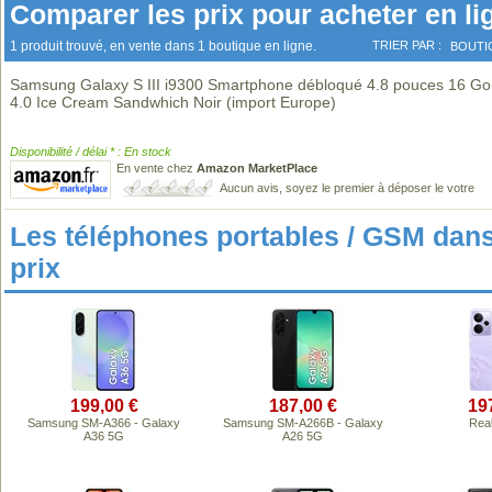
Comparer les prix pour acheter en li
1 produit trouvé, en vente dans 1 boutique en ligne.
TRIER PAR :
BOUTI
Samsung Galaxy S III i9300 Smartphone débloqué 4.8 pouces 16 Go
4.0 Ice Cream Sandwhich Noir (import Europe)
Disponibilité / délai * : En stock
En vente chez
Amazon MarketPlace
Aucun avis, soyez le premier à déposer le votre
Les téléphones portables / GSM da
prix
199,00 €
187,00 €
19
Samsung SM-A366 - Galaxy
Samsung SM-A266B - Galaxy
Rea
A36 5G
A26 5G