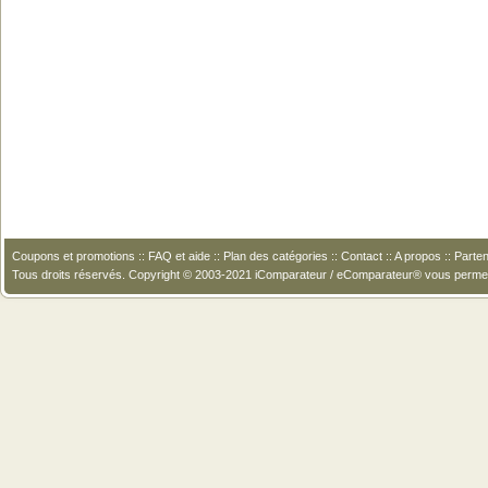
Coupons et promotions
::
FAQ et aide
::
Plan des catégories
::
Contact
::
A propos
::
Parten
Tous droits réservés. Copyright © 2003-2021 iComparateur / eComparateur® vous perme