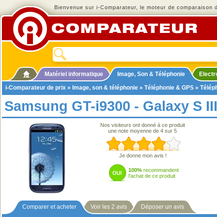
Bienvenue sur i-Comparateur, le moteur de comparaison de
Matériel informatique
Image, Son & Téléphonie
Elect
i-Comparateur de prix
»
Image, son & téléphonie
»
Téléphonie & GPS
»
Télép
Samsung GT-i9300 - Galaxy S II
Nos visiteurs ont donné à ce produit
une note moyenne de 4 sur 5
Je donne mon avis !
100%
recommandent
l'achat de ce produit
Comparer et acheter
Voir les 2 avis
Déposer un avis