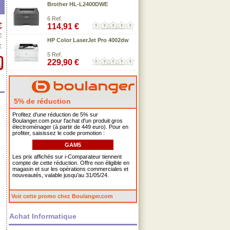
Brother HL-L2400DWE
6 Ref.
€
114,91 €
€
HP Color LaserJet Pro 4002dw
€
5 Ref.
229,90 €
5% de réduction
Profitez d'une réduction de 5% sur
Boulanger.com pour l'achat d'un produit gros
électroménager (à partir de 449 euro). Pour en
profiter, saisissez le code promotion :
GAM5
Les prix affichés sur i-Comparateur tiennent
compte de cette réduction. Offre non éligible en
magasin et sur les opérations commerciales et
nouveautés, valable jusqu'au 31/05/24.
Voir cette promo chez Boulanger.com
Achat Informatique