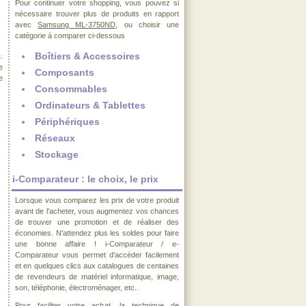
Pour continuer votre shopping, vous pouvez si
nécessaire trouver plus de produits en rapport
avec
Samsung ML-3750ND
, ou choisir une
catégorie à comparer ci-dessous
Boîtiers & Accessoires
.
e
Composants
e
Consommables
Ordinateurs & Tablettes
Périphériques
Réseaux
Stockage
i-Comparateur : le choix, le prix
Lorsque vous comparez les prix de votre produit
avant de l'acheter, vous augmentez vos chances
de trouver une promotion et de réaliser des
économies. N'attendez plus les soldes pour faire
une bonne affaire ! i-Comparateur / e-
Comparateur vous permet d'accéder facilement
et en quelques clics aux catalogues de centaines
de revendeurs de matériel informatique, image,
son, téléphonie, électroménager, etc..
Pour faciliter votre achat, la technique de