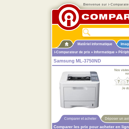
Bienvenue sur i-Comparateu
Matériel informatique
Imag
i-Comparateur de prix
»
Informatique
»
Périph
Samsung ML-3750ND
Nos visite
no
Je d
Comparer et acheter
Déposer un avi
Comparer les prix pour acheter en lig