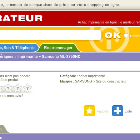
r, le moteur de comparaison de prix pour votre shopping en ligne.
Achat Imprimante en ligne : le meilleur ré
Cherch
e, Son & Téléphonie
Electroménager
ériques
»
Imprimante
» Samsung ML-3750ND
urs n'ont pas encore
Catégorie
:
achat Imprimante
té ce produit
Marque
:
SAMSUNG
»
Site du constructeur
onne mon avis !
Favoris
Liste
s
ne