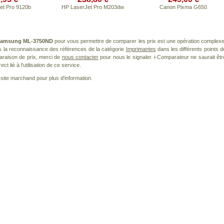
et Pro 9120b
HP LaserJet Pro M203dw
Canon Pixma G650
amsung ML-3750ND
pour vous permettre de comparer les prix est une opération complexe
s la reconnaissance des références de la catégorie
Imprimantes
dans les différents points d
araison de prix, merci de
nous contacter
pour nous le signaler. i-Comparateur ne saurait êtr
 lié à l'utilisation de ce service.
le site marchand pour plus d'information.