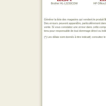
Brother HL-L3230CDW
HP OfficeJ
Générer la liste des magasins qui vendent le produit
S
Des erreurs peuvent apparaître, particulièrement dan
vente. Si vous constatez une erreur dans cette comp
tenu pour responsable de tout dommage direct ou indirect
(*) Les délais sont donnés à titre indicatif, consultez 