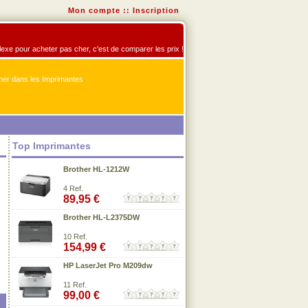
Mon compte
::
Inscription
flexe pour acheter pas cher, c'est de comparer les prix !
er dans les Imprimantes
Top Imprimantes
Brother HL-1212W
4 Ref.
89,95 €
Brother HL-L2375DW
10 Ref.
154,99 €
HP LaserJet Pro M209dw
11 Ref.
99,00 €