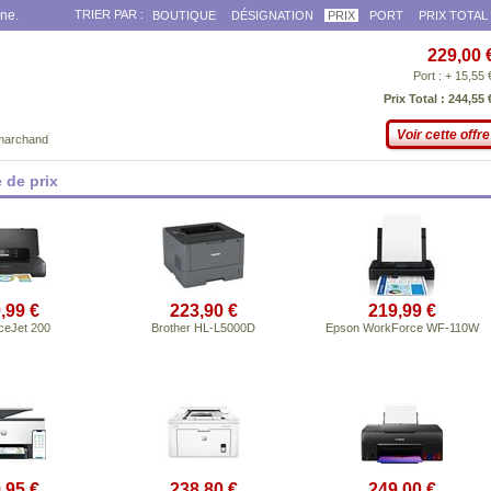
gne.
TRIER PAR :
BOUTIQUE
DÉSIGNATION
PRIX
PORT
PRIX TOTAL
229,00 
Port : + 15,55 
Prix Total : 244,55 
Voir cette offre
 marchand
 de prix
,99 €
223,90 €
219,99 €
ceJet 200
Brother HL-L5000D
Epson WorkForce WF-110W
,95 €
238,80 €
249,00 €