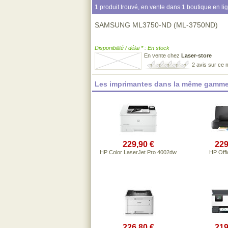
1 produit trouvé, en vente dans 1 boutique en li
SAMSUNG ML3750-ND (ML-3750ND)
Disponibilité / délai * : En stock
En vente chez
Laser-store
2 avis sur ce
Les imprimantes dans la même gamme
229,90 €
229
HP Color LaserJet Pro 4002dw
HP Offi
226,80 €
219