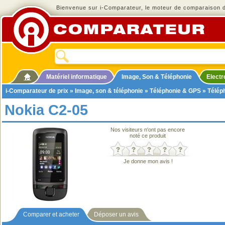
Bienvenue sur i-Comparateur, le moteur de comparaison de
Matériel informatique
Image, Son & Téléphonie
Elect
i-Comparateur de prix
»
Image, son & téléphonie
»
Téléphonie & GPS
»
Télép
Nokia C2-05
Nos visiteurs n'ont pas encore
noté ce produit
Je donne mon avis !
Comparer et acheter
Déposer un avis