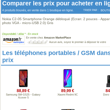
Comparer les prix pour acheter en li
4 produits trouvés, en vente dans 1 boutique en ligne.
TRIER PAR :
BOUTI
Nokia C2-05 Smartphone Orange débloqué (Ecran: 2 pouces - Appare
photo VGA - micro-USB 2.0) Gris
Disponibilité / délai * : En stock
En vente chez
Amazon MarketPlace
Aucun avis, soyez le premier à déposer le votre
Les téléphones portables / GSM da
prix
88,89 €
89,99 €
84
Samsung SM-G525 - Galaxy
Xiaomi Redmi 9C
Doro
Xcover 5