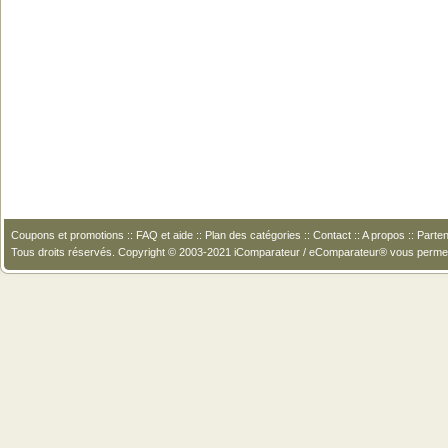
Coupons et promotions
::
FAQ et aide
::
Plan des catégories
::
Contact
::
A propos
::
Parten
Tous droits réservés. Copyright © 2003-2021 iComparateur / eComparateur® vous perme