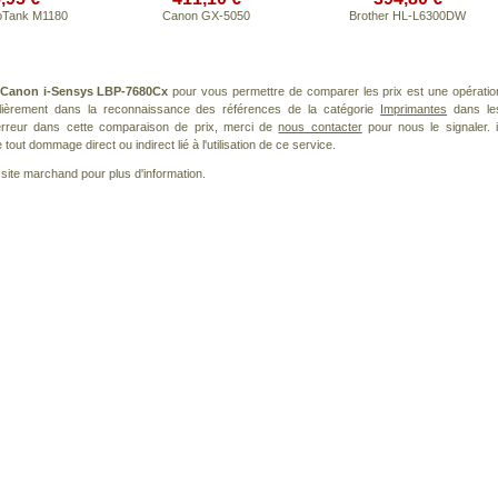
oTank M1180
Canon GX-5050
Brother HL-L6300DW
Canon i-Sensys LBP-7680Cx
pour vous permettre de comparer les prix est une opératio
ulièrement dans la reconnaissance des références de la catégorie
Imprimantes
dans le
 erreur dans cette comparaison de prix, merci de
nous contacter
pour nous le signaler. i
ut dommage direct ou indirect lié à l'utilisation de ce service.
le site marchand pour plus d'information.