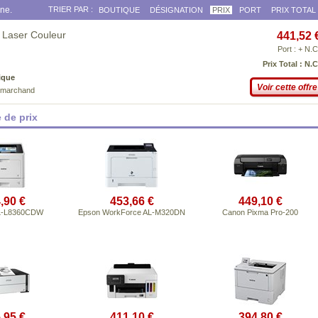
gne.
TRIER PAR :
BOUTIQUE
DÉSIGNATION
PRIX
PORT
PRIX TOTAL
 Laser Couleur
441,52 
Port : + N.C
Prix Total : N.C
ique
Voir cette offre
e marchand
 de prix
,90 €
453,66 €
449,10 €
HL-L8360CDW
Epson WorkForce AL-M320DN
Canon Pixma Pro-200
,95 €
411,10 €
394,80 €