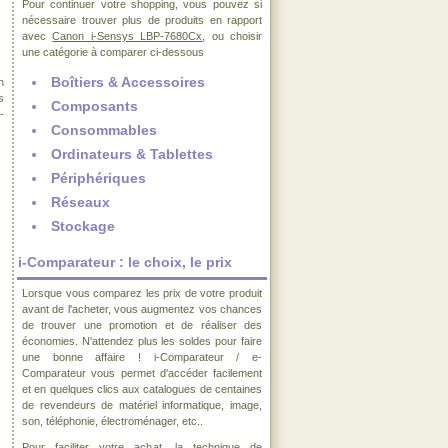
Pour continuer votre shopping, vous pouvez si
nécessaire trouver plus de produits en rapport
avec
Canon i-Sensys LBP-7680Cx
, ou choisir
une catégorie à comparer ci-dessous
Boîtiers & Accessoires
n
s
Composants
-
Consommables
Ordinateurs & Tablettes
Périphériques
Réseaux
Stockage
i-Comparateur : le choix, le prix
Lorsque vous comparez les prix de votre produit
avant de l'acheter, vous augmentez vos chances
de trouver une promotion et de réaliser des
économies. N'attendez plus les soldes pour faire
une bonne affaire ! i-Comparateur / e-
Comparateur vous permet d'accéder facilement
et en quelques clics aux catalogues de centaines
de revendeurs de matériel informatique, image,
son, téléphonie, électroménager, etc..
Pour faciliter votre achat, la technique de