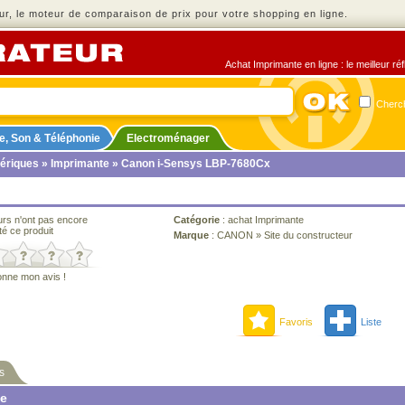
r, le moteur de comparaison de prix pour votre shopping en ligne.
Achat Imprimante en ligne : le meilleur ré
Cherch
e, Son & Téléphonie
Electroménager
ériques
»
Imprimante
» Canon i-Sensys LBP-7680Cx
urs n'ont pas encore
Catégorie
:
achat Imprimante
té ce produit
Marque
:
CANON
»
Site du constructeur
onne mon avis !
Favoris
Liste
s
ne