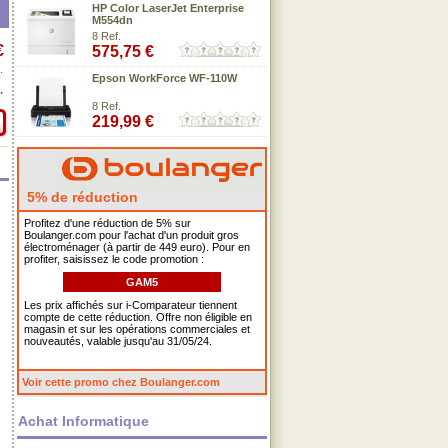
HP Color LaserJet Enterprise
M554dn
8 Ref.
€
575,75 €
.
Epson WorkForce WF-110W
.
8 Ref.
219,99 €
5% de réduction
Profitez d'une réduction de 5% sur
Boulanger.com pour l'achat d'un produit gros
électroménager (à partir de 449 euro). Pour en
profiter, saisissez le code promotion :
GAM5
Les prix affichés sur i-Comparateur tiennent
compte de cette réduction. Offre non éligible en
magasin et sur les opérations commerciales et
nouveautés, valable jusqu'au 31/05/24.
Voir cette promo chez Boulanger.com
Achat Informatique