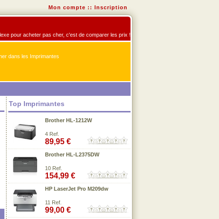
Mon compte
::
Inscription
flexe pour acheter pas cher, c'est de comparer les prix !
er dans les Imprimantes
Top Imprimantes
Brother HL-1212W
4 Ref.
89,95 €
Brother HL-L2375DW
10 Ref.
154,99 €
HP LaserJet Pro M209dw
11 Ref.
99,00 €