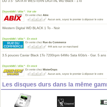
DD 3.5'' SATA III WESTERN DIGITAL WD Black - 1To
Disponibilité / délai * : Voir site
En vente chez
Abix
Aucun avis, soyez le premier à déposer le votre
Western Digital WD BLACK 1 To - Noir
Disponibilité / délai * : En stock
En vente chez
Rue du Commerce
444 avis sur ce marchand
3.5 pouces Caviar Black 1To 7200rpm 64Mo Sata 6Gb/s - Gar. 5 ans
Disponibilité / délai * : En stock
En vente chez
MisterOops
Aucun avis, soyez le premier à déposer le votre
Les disques durs dans la même gam