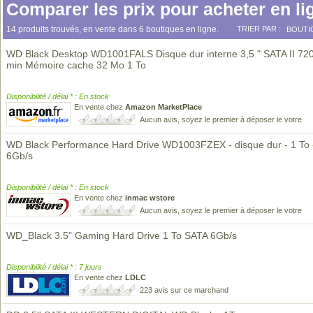
Comparer les prix pour acheter en li
14 produits trouvés, en vente dans 6 boutiques en ligne.
TRIER PAR :
BOUTI
WD Black Desktop WD1001FALS Disque dur interne 3,5 " SATA II 720
min Mémoire cache 32 Mo 1 To
Disponibilité / délai * : En stock
En vente chez
Amazon MarketPlace
Aucun avis, soyez le premier à déposer le votre
WD Black Performance Hard Drive WD1003FZEX - disque dur - 1 To 
6Gb/s
Disponibilité / délai * : En stock
En vente chez
inmac wstore
Aucun avis, soyez le premier à déposer le votre
WD_Black 3.5" Gaming Hard Drive 1 To SATA 6Gb/s
Disponibilité / délai * : 7 jours
En vente chez
LDLC
223 avis sur ce marchand