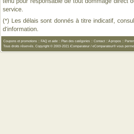
tenu pour responsable de tout dommage direct ou in
service.
(*) Les délais sont donnés à titre indicatif, cons
d'information.
Coupons et promotions
::
FAQ et aide
::
Plan des catégories
::
Contact
::
A propos
::
Parten
Tous droits réservés. Copyright © 2003-2021 iComparateur / eComparateur® vous perme