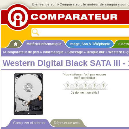
Bienvenue sur i-Comparateur, le moteur de comparaison de
Matériel informatique
Image, Son & Téléphonie
Elect
i-Comparateur de prix
»
Informatique
»
Stockage
»
Disque dur
» Western Digit
Western Digital Black SATA III -
Nos visiteurs n'ont pas encore
noté ce produit
Je donne mon avis !
Comparer et acheter
Déposer un avis