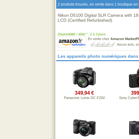
2 produits trouvés, en vente dans 1 boutique en 
Nikon D5100 Digital SLR Camera with 18
LCD (Certified Refurbished)
Disponibilité / délai * : 2 à 3 jours
En vente chez
Amazon MarketPl
Aucun avis, so
Les appareils photo numériques dans
349,94 €
399
Panasonic Lumix DC-FZ82
Sony CyberS