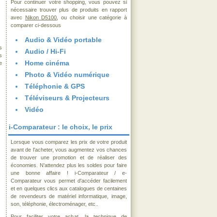
Pour continuer votre shopping, vous pouvez si
nécessaire trouver plus de produits en rapport
avec
Nikon D5100
, ou choisir une catégorie à
comparer ci-dessous
Audio & Vidéo portable
s
Audio / Hi-Fi
s
Home cinéma
e
Photo & Vidéo numérique
Téléphonie & GPS
Téléviseurs & Projecteurs
Vidéo
i-Comparateur : le choix, le prix
Lorsque vous comparez les prix de votre produit
avant de l'acheter, vous augmentez vos chances
de trouver une promotion et de réaliser des
économies. N'attendez plus les soldes pour faire
une bonne affaire ! i-Comparateur / e-
Comparateur vous permet d'accéder facilement
et en quelques clics aux catalogues de centaines
de revendeurs de matériel informatique, image,
son, téléphonie, électroménager, etc..
Pour faciliter votre achat, la technique de