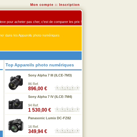
Mon compte
::
Inscription
flexe pour acheter pas cher, c'est de comparer les prix !
er dans les Appareils photo numériques
Top Appareils photo numériques
Sony Alpha 7 III (ILCE-7M3)
86 Ref.
896,00 €
Sony Alpha 7 IV (ILCE-7M4)
94 Ref.
1 530,00 €
Panasonic Lumix DC-FZ82
16 Ref.
349,94 €