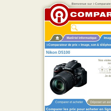
Bienvenue sur i-Comparateu
Matériel informatique
Imag
i-Comparateur de prix
»
Image, son & télépho
Nikon D5100
Nos visite
no
Je d
Comparer et acheter
Déposer un avi
Comparer les prix pour acheter en lig