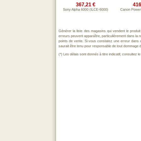
367,21 €
416
Sony Alpha 6000 (ILCE-6000)
Canon Power
Générer la liste des magasins qui vendent le produi
erreurs peuvent apparaître, particulièrement dans la
points de vente. Si vous constatez une erreur dans 
saurait être tenu pour responsable de tout dommage direc
(*) Les délais sont donnés à titre indicatif, consultez 