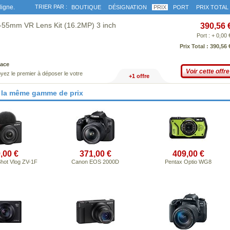
ligne.
TRIER PAR :
BOUTIQUE
DÉSIGNATION
PRIX
PORT
PRIX TOTAL
-55mm VR Lens Kit (16.2MP) 3 inch
390,56 
Port : + 0,00 
Prix Total : 390,56 
ace
Voir cette offre
yez le premier à déposer le votre
+1 offre
 la même gamme de prix
,00 €
371,00 €
409,00 €
hot Vlog ZV-1F
Canon EOS 2000D
Pentax Optio WG8