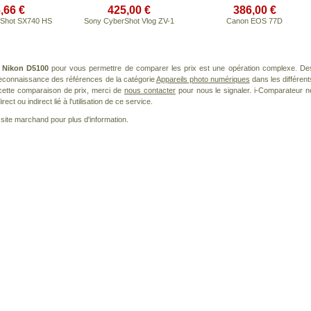
,66 €
425,00 €
386,00 €
Shot SX740 HS
Sony CyberShot Vlog ZV-1
Canon EOS 77D
t
Nikon D5100
pour vous permettre de comparer les prix est une opération complexe. De
 reconnaissance des références de la catégorie
Appareils photo numériques
dans les différent
cette comparaison de prix, merci de
nous contacter
pour nous le signaler. i-Comparateur n
t ou indirect lié à l'utilisation de ce service.
le site marchand pour plus d'information.