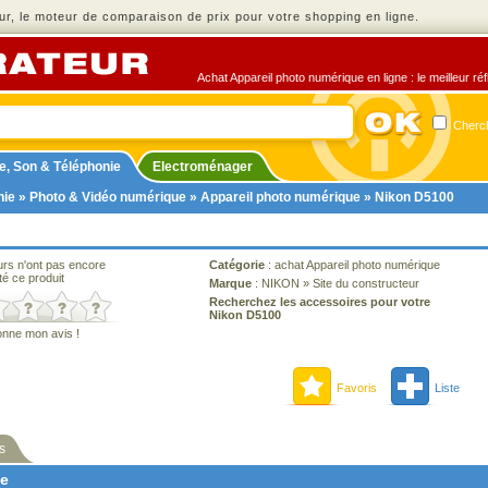
r, le moteur de comparaison de prix pour votre shopping en ligne.
Achat Appareil photo numérique en ligne : le meilleur ré
Cherch
e, Son & Téléphonie
Electroménager
nie
»
Photo & Vidéo numérique
»
Appareil photo numérique
» Nikon D5100
urs n'ont pas encore
Catégorie
:
achat Appareil photo numérique
té ce produit
Marque
:
NIKON
»
Site du constructeur
Recherchez les accessoires pour votre
Nikon D5100
onne mon avis !
Favoris
Liste
s
ne