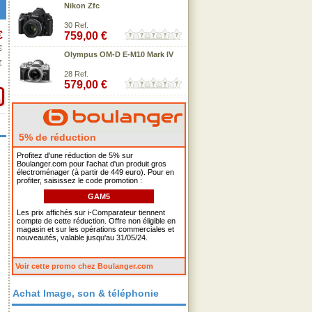
Nikon Zfc
30 Ref.
€
759,00 €
€
Olympus OM-D E-M10 Mark IV
€
28 Ref.
579,00 €
5% de réduction
Profitez d'une réduction de 5% sur
Boulanger.com pour l'achat d'un produit gros
électroménager (à partir de 449 euro). Pour en
profiter, saisissez le code promotion :
GAM5
Les prix affichés sur i-Comparateur tiennent
compte de cette réduction. Offre non éligible en
magasin et sur les opérations commerciales et
nouveautés, valable jusqu'au 31/05/24.
Voir cette promo chez Boulanger.com
Achat Image, son & téléphonie