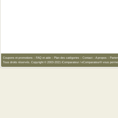
Coupons et promotions
::
FAQ et aide
::
Plan des catégories
::
Contact
::
A propos
::
Parten
Tous droits réservés. Copyright © 2003-2021 iComparateur / eComparateur® vous perme