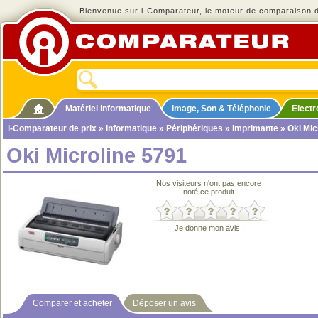
Bienvenue sur i-Comparateur, le moteur de comparaison de
Matériel informatique
Image, Son & Téléphonie
Elect
i-Comparateur de prix
»
Informatique
»
Périphériques
»
Imprimante
» Oki Mic
Oki Microline 5791
Nos visiteurs n'ont pas encore
noté ce produit
Je donne mon avis !
Comparer et acheter
Déposer un avis