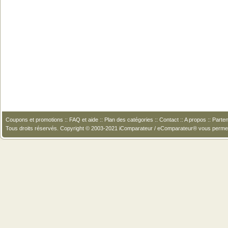
Coupons et promotions
::
FAQ et aide
::
Plan des catégories
::
Contact
::
A propos
::
Parten
Tous droits réservés. Copyright © 2003-2021 iComparateur / eComparateur® vous perme