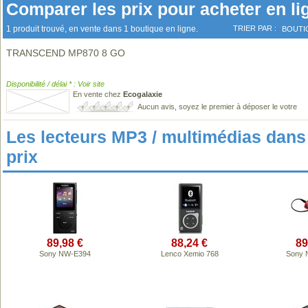
Comparer les prix pour acheter en li
1 produit trouvé, en vente dans 1 boutique en ligne.
TRIER PAR :
BOUTI
TRANSCEND MP870 8 GO
Disponibilité / délai * : Voir site
En vente chez
Ecogalaxie
Aucun avis, soyez le premier à déposer le votre
Les lecteurs MP3 / multimédias da
prix
89,98 €
88,24 €
89
Sony NW-E394
Lenco Xemio 768
Sony 