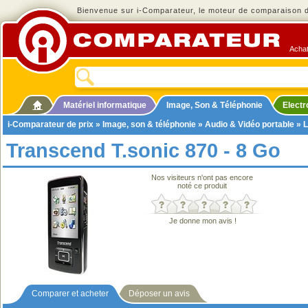
Bienvenue sur i-Comparateur, le moteur de comparaison de
Achat
Matériel informatique
Image, Son & Téléphonie
Elect
i-Comparateur de prix
»
Image, son & téléphonie
»
Audio & Vidéo portable
»
L
Transcend T.sonic 870 - 8 Go
Nos visiteurs n'ont pas encore
noté ce produit
Je donne mon avis !
Comparer et acheter
Déposer un avis