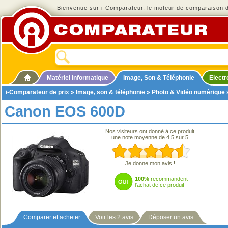
Bienvenue sur i-Comparateur, le moteur de comparaison de
Matériel informatique
Image, Son & Téléphonie
Elect
i-Comparateur de prix
»
Image, son & téléphonie
»
Photo & Vidéo numérique
Canon EOS 600D
Nos visiteurs ont donné à ce produit
une note moyenne de 4,5 sur 5
Je donne mon avis !
100%
recommandent
l'achat de ce produit
Comparer et acheter
Voir les 2 avis
Déposer un avis