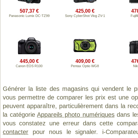
507,37 €
425,00 €
47
Panasonic Lumix DC-TZ99
Sony CyberShot Vlog ZV-1
Fujif
445,00 €
409,00 €
47
Canon EOS R100
Pentax Optio WG8
Ni
Générer la liste des magasins qui vendent le 
vous permettre de comparer les prix est une op
peuvent apparaître, particulièrement dans la re
la catégorie
Appareils photo numériques
dans les
vous constatez une erreur dans cette compar
contacter
pour nous le signaler. i-Comparate