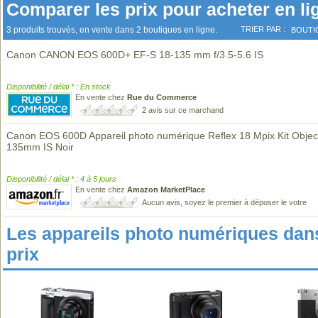
Comparer les prix pour acheter en li
3 produits trouvés, en vente dans 2 boutiques en ligne.
TRIER PAR :
BOUTI
Canon CANON EOS 600D+ EF-S 18-135 mm f/3.5-5.6 IS
Disponibilité / délai * : En stock
En vente chez
Rue du Commerce
2 avis sur ce marchand
Canon EOS 600D Appareil photo numérique Reflex 18 Mpix Kit Object
135mm IS Noir
Disponibilité / délai * : 4 à 5 jours
En vente chez
Amazon MarketPlace
Aucun avis, soyez le premier à déposer le votre
Les appareils photo numériques da
prix