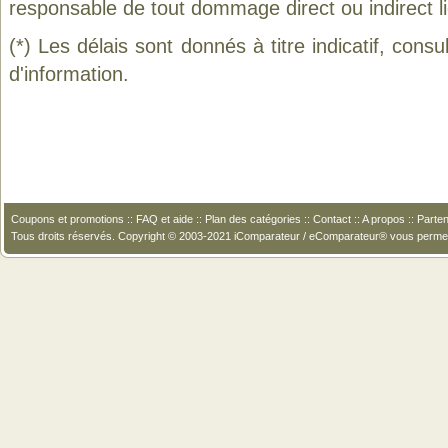
responsable de tout dommage direct ou indirect lié 
(*) Les délais sont donnés à titre indicatif, cons
d'information.
Coupons et promotions
::
FAQ et aide
::
Plan des catégories
::
Contact
::
A propos
::
Parten
Tous droits réservés. Copyright © 2003-2021 iComparateur / eComparateur® vous perme