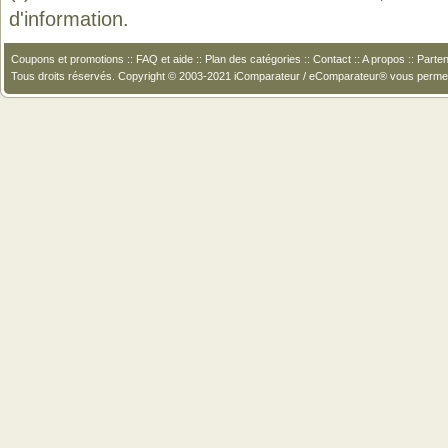
d'information.
Coupons et promotions
::
FAQ et aide
::
Plan des catégories
::
Contact
::
A propos
::
Parten
Tous droits réservés. Copyright © 2003-2021 iComparateur / eComparateur® vous perme