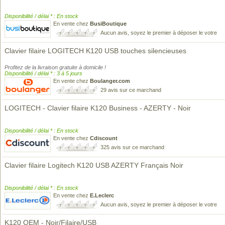
Disponibilité / délai * : En stock
En vente chez
BusiBoutique
Aucun avis, soyez le premier à déposer le votre
Clavier filaire LOGITECH K120 USB touches silencieuses
Profitez de la livraison gratuite à domicile !
Disponibilité / délai * : 3 à 5 jours
En vente chez
Boulanger.com
29 avis sur ce marchand
LOGITECH - Clavier filaire K120 Business - AZERTY - Noir
Disponibilité / délai * : En stock
En vente chez
Cdiscount
325 avis sur ce marchand
Clavier filaire Logitech K120 USB AZERTY Français Noir
Disponibilité / délai * : En stock
En vente chez
E.Leclerc
Aucun avis, soyez le premier à déposer le votre
K120 OEM - Noir/Filaire/USB