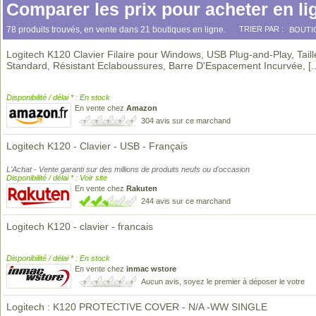
Comparer les prix pour acheter en li
78 produits trouvés, en vente dans 21 boutiques en ligne.
TRIER PAR :
BOUTI
Logitech K120 Clavier Filaire pour Windows, USB Plug-and-Play, Taill
Standard, Résistant Eclaboussures, Barre D'Espacement Incurvée,
[.
Disponibilité / délai * : En stock
En vente chez
Amazon
304 avis sur ce marchand
Logitech K120 - Clavier - USB - Français
L'Achat - Vente garanti sur des millions de produits neufs ou d'occasion
Disponibilité / délai * : Voir site
En vente chez
Rakuten
244 avis sur ce marchand
Logitech K120 - clavier - francais
Disponibilité / délai * : En stock
En vente chez
inmac wstore
Aucun avis, soyez le premier à déposer le votre
Logitech : K120 PROTECTIVE COVER - N/A -WW SINGLE