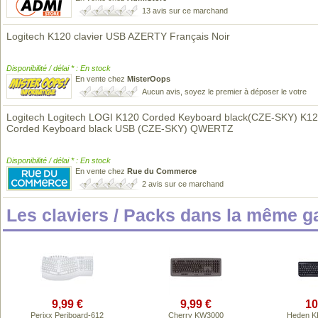
13 avis sur ce marchand
Logitech K120 clavier USB AZERTY Français Noir
Disponibilité / délai * : En stock
En vente chez
MisterOops
Aucun avis, soyez le premier à déposer le votre
Logitech Logitech LOGI K120 Corded Keyboard black(CZE-SKY) K1
Corded Keyboard black USB (CZE-SKY) QWERTZ
Disponibilité / délai * : En stock
En vente chez
Rue du Commerce
2 avis sur ce marchand
Les claviers / Packs dans la même 
9,99 €
9,99 €
10
Perixx Periboard-612
Cherry KW3000
Heden 