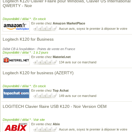
Logitech K120 Clavier Filaire pour Windows, Clavier US International
QWERTY - Noir
Disponibilité / délai * : En stock
En vente chez
Amazon MarketPlace
Aucun avis, soyez le premier à déposer le votre
Logitech K120 for Business
Débit CB à l'expédition - Points de vente en France
Disponibilité / délai * : 1 à 2 jours
En vente chez
Materiel.net
134 avis sur ce marchand
Logitech K120 for business (AZERTY)
Disponibilité / délai * : En stock
En vente chez
Top Achat
149 avis sur ce marchand
LOGITECH Clavier filaire USB K120 - Noir Version OEM
Disponibilité / délai * : Voir site
En vente chez
Abix
Aucun avis, soyez le premier à déposer le votre