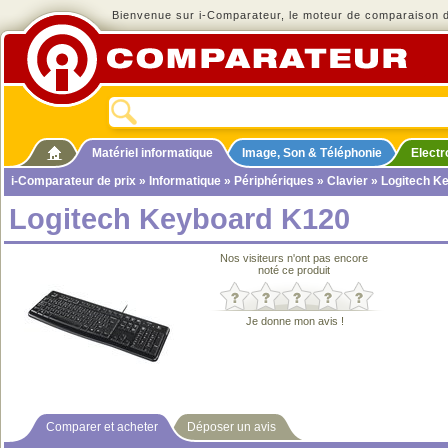
Bienvenue sur i-Comparateur, le moteur de comparaison de
Matériel informatique
Image, Son & Téléphonie
Elect
i-Comparateur de prix
»
Informatique
»
Périphériques
»
Clavier
» Logitech K
Logitech Keyboard K120
Nos visiteurs n'ont pas encore
noté ce produit
Je donne mon avis !
Comparer et acheter
Déposer un avis