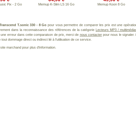
sic Pix - 2 Go
Memup K-Slim LS 16 Go
Memup Koon 8 Go
Transcend T.sonic 330 - 8 Go
pour vous permettre de comparer les prix est une opératio
ièrement dans la reconnaissance des références de la catégorie
Lecteurs MP3 / multimédia
ez une erreur dans cette comparaison de prix, merci de
nous contacter
pour nous le signaler. i
ut dommage direct ou indirect lié à l'utilisation de ce service.
le site marchand pour plus d'information.