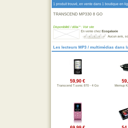
1 produit trouvé, en vente dans 1 boutique en li
TRANSCEND MP330 8 GO
Disponibilité / délai * : Voir site
En vente chez
Ecogalaxie
Aucun avis, so
Les lecteurs MP3 / multimédias dans 
59,90 €
59
Transcend T.sonic 870 - 4 Go
Memup K
69,99 €
54