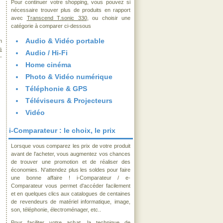
Pour continuer votre shopping, vous pouvez si
nécessaire trouver plus de produits en rapport
avec
Transcend T.sonic 330
, ou choisir une
catégorie à comparer ci-dessous
Audio & Vidéo portable
n
s
Audio / Hi-Fi
-
Home cinéma
Photo & Vidéo numérique
Téléphonie & GPS
Téléviseurs & Projecteurs
Vidéo
i-Comparateur : le choix, le prix
Lorsque vous comparez les prix de votre produit
avant de l'acheter, vous augmentez vos chances
de trouver une promotion et de réaliser des
économies. N'attendez plus les soldes pour faire
une bonne affaire ! i-Comparateur / e-
Comparateur vous permet d'accéder facilement
et en quelques clics aux catalogues de centaines
de revendeurs de matériel informatique, image,
son, téléphonie, électroménager, etc..
Pour faciliter votre achat, la technique de