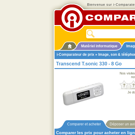
Bienvenue sur i-Comparateu
Matériel informatique
Imag
i-Comparateur de prix
»
Image, son & télépho
Transcend T.sonic 330 - 8 Go
Nos visite
no
Je d
Comparer et acheter
Déposer un avi
Comparer les prix pour acheter en lig