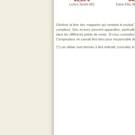
Lenco Xemio 861
Dane-Elec Mu
Générer la liste des magasins qui vendent le produit
complexe. Des erreurs peuvent apparaître, particul
dans les différents points de vente. Si vous constat
Comparateur ne saurait être tenu pour responsable de to
(*) Les délais sont donnés à titre indicatif, consultez 