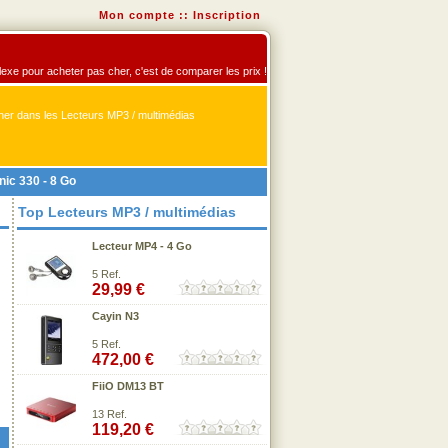
Mon compte
::
Inscription
flexe pour acheter pas cher, c'est de comparer les prix !
er dans les Lecteurs MP3 / multimédias
ic 330 - 8 Go
Top Lecteurs MP3 / multimédias
Lecteur MP4 - 4 Go
5 Ref.
29,99 €
Cayin N3
5 Ref.
472,00 €
FiiO DM13 BT
13 Ref.
119,20 €