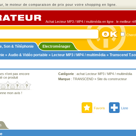
r, le moteur de comparaison de prix pour votre shopping en ligne.
Achat Lecteur MP3 / MP4 / multimédia en ligne : le meilleur ré
Cherch
e, Son & Téléphonie
Electroménager
nie
»
Audio & Vidéo portable
»
Lecteur MP3 / MP4 / multimédia
» Transcend T.son
urs n'ont pas encore
Catégorie
:
achat Lecteur MP3 / MP4 / multimédia
té ce produit
Marque
:
TRANSCEND
»
Site du constructeur
onne mon avis !
Favoris
Liste
s
ne