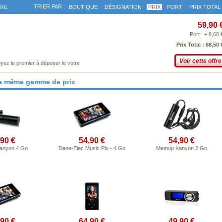
gne.
TRIER PAR :
BOUTIQUE
DÉSIGNATION
PRIX
PORT
PRIX TOTAL
59,90 
Port : + 8,60 
Prix Total : 68,50 
Voir cette offre
yez le premier à déposer le votre
la même gamme de prix
,90 €
54,90 €
54,90 €
anyon 4 Go
Dane-Elec Music Pix - 4 Go
Memup Kanyon 2 Go
,90 €
64,90 €
49,90 €