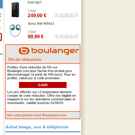
FiiO M17
7 Ref.
€
249,00 €
€
Sony NW-WS413
€
7 Ref.
99,99 €
5% de réduction
Profitez d'une réduction de 5% sur
Boulanger.com pour l'achat d'un produit gros
électroménager (à partir de 449 euro). Pour en
profiter, saisissez le code promotion :
GAM5
Les prix affichés sur i-Comparateur tiennent
compte de cette réduction. Offre non éligible en
magasin et sur les opérations commerciales et
nouveautés, valable jusqu'au 31/05/24.
Voir cette promo chez Boulanger.com
Achat Image, son & téléphonie