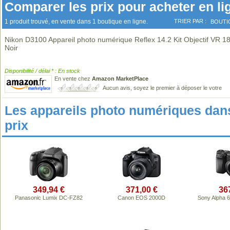
Comparer les prix pour acheter en li
1 produit trouvé, en vente dans 1 boutique en ligne.
TRIER PAR :
BOUTI
Nikon D3100 Appareil photo numérique Reflex 14.2 Kit Objectif VR 
Noir
Disponibilité / délai * : En stock
En vente chez
Amazon MarketPlace
Aucun avis, soyez le premier à déposer le votre
Les appareils photo numériques da
prix
349,94 €
371,00 €
36
Panasonic Lumix DC-FZ82
Canon EOS 2000D
Sony Alpha 