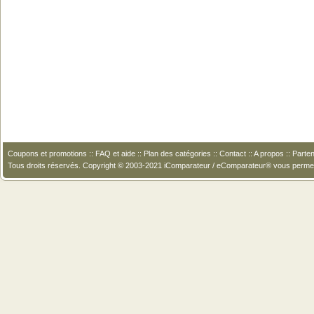
Coupons et promotions
::
FAQ et aide
::
Plan des catégories
::
Contact
::
A propos
::
Parten
Tous droits réservés. Copyright © 2003-2021 iComparateur / eComparateur® vous perme