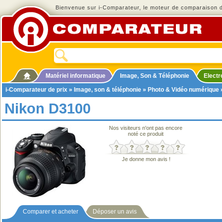
Bienvenue sur i-Comparateur, le moteur de comparaison de
Matériel informatique
Image, Son & Téléphonie
Elect
i-Comparateur de prix
»
Image, son & téléphonie
»
Photo & Vidéo numérique
Nikon D3100
Nos visiteurs n'ont pas encore
noté ce produit
Je donne mon avis !
Comparer et acheter
Déposer un avis