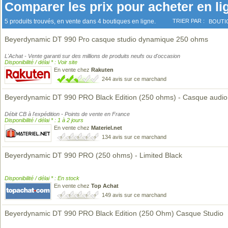
Comparer les prix pour acheter en li
5 produits trouvés, en vente dans 4 boutiques en ligne.
TRIER PAR :
BOUTI
Beyerdynamic DT 990 Pro casque studio dynamique 250 ohms
L'Achat - Vente garanti sur des millions de produits neufs ou d'occasion
Disponibilité / délai * : Voir site
En vente chez
Rakuten
244 avis sur ce marchand
Beyerdynamic DT 990 PRO Black Edition (250 ohms) - Casque audio
Débit CB à l'expédition - Points de vente en France
Disponibilité / délai * : 1 à 2 jours
En vente chez
Materiel.net
134 avis sur ce marchand
Beyerdynamic DT 990 PRO (250 ohms) - Limited Black
Disponibilité / délai * : En stock
En vente chez
Top Achat
149 avis sur ce marchand
Beyerdynamic DT 990 PRO Black Edition (250 Ohm) Casque Studio