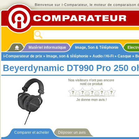
Bienvenue sur i-Comparateur, le moteur de comparaison de
Matériel informatique
Image, Son & Téléphonie
Elect
i-Comparateur de prix
»
Image, son & téléphonie
»
Audio / Hi-Fi
»
Casque
» B
Beyerdynamic DT990 Pro 250 
Nos visiteurs n'ont pas encore
noté ce produit
Je donne mon avis !
Comparer et acheter
Déposer un avis