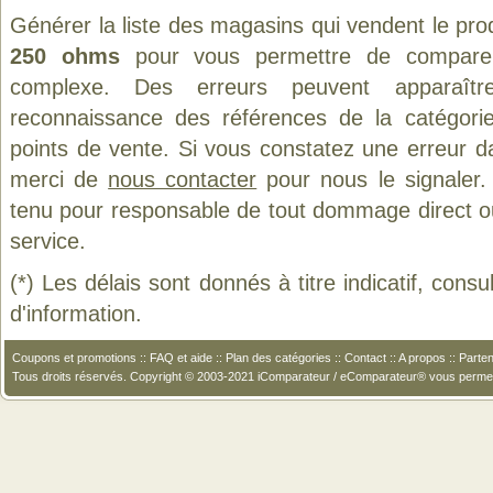
Générer la liste des magasins qui vendent le pro
250 ohms
pour vous permettre de comparer 
complexe. Des erreurs peuvent apparaître
reconnaissance des références de la catégor
points de vente. Si vous constatez une erreur d
merci de
nous contacter
pour nous le signaler.
tenu pour responsable de tout dommage direct ou in
service.
(*) Les délais sont donnés à titre indicatif, cons
d'information.
Coupons et promotions
::
FAQ et aide
::
Plan des catégories
::
Contact
::
A propos
::
Parten
Tous droits réservés. Copyright © 2003-2021 iComparateur / eComparateur® vous perme