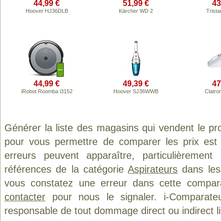
44,99 €
51,99 €
43
Hoover HJ36DLB
Kärcher WD 2
Trist
44,99 €
49,39 €
47
iRobot Roomba i3152
Hoover SJ36WWB
Clatro
Générer la liste des magasins qui vendent le pr
pour vous permettre de comparer les prix est
erreurs peuvent apparaître, particulièremen
références de la catégorie
Aspirateurs
dans les 
vous constatez une erreur dans cette compar
contacter
pour nous le signaler. i-Comparate
responsable de tout dommage direct ou indirect lié 