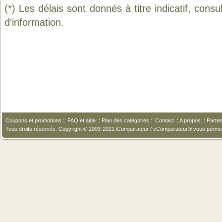
(*) Les délais sont donnés à titre indicatif, cons
d'information.
Coupons et promotions
::
FAQ et aide
::
Plan des catégories
::
Contact
::
A propos
::
Parten
Tous droits réservés. Copyright © 2003-2021 iComparateur / eComparateur® vous perme