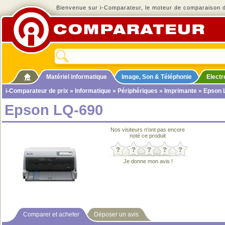
Bienvenue sur i-Comparateur, le moteur de comparaison de
Matériel informatique
Image, Son & Téléphonie
Elect
i-Comparateur de prix
»
Informatique
»
Périphériques
»
Imprimante
» Epson 
Epson LQ-690
Nos visiteurs n'ont pas encore
noté ce produit
Je donne mon avis !
Comparer et acheter
Déposer un avis