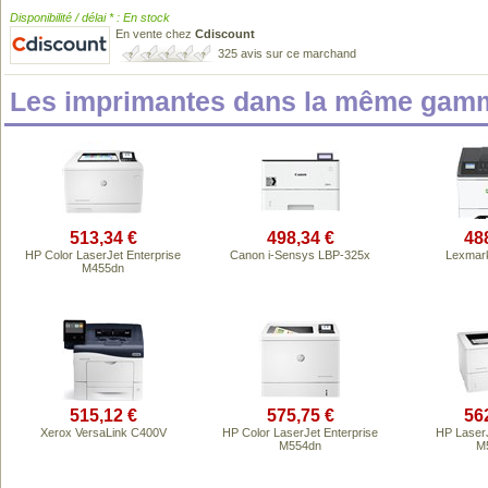
Disponibilité / délai * : En stock
En vente chez
Cdiscount
325 avis sur ce marchand
Les imprimantes dans la même gamm
513,34 €
498,34 €
48
HP Color LaserJet Enterprise
Canon i-Sensys LBP-325x
Lexmar
M455dn
515,12 €
575,75 €
56
Xerox VersaLink C400V
HP Color LaserJet Enterprise
HP LaserJ
M554dn
M