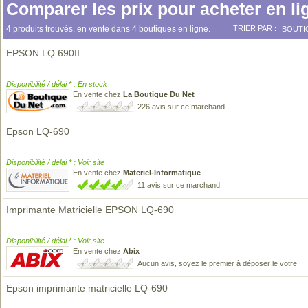
Comparer les prix pour acheter en li
4 produits trouvés, en vente dans 4 boutiques en ligne.
TRIER PAR :
BOUTI
EPSON LQ 690II
Disponibilité / délai * : En stock
En vente chez
La Boutique Du Net
226 avis sur ce marchand
Epson LQ-690
Disponibilité / délai * : Voir site
En vente chez
Materiel-Informatique
11 avis sur ce marchand
Imprimante Matricielle EPSON LQ-690
Disponibilité / délai * : Voir site
En vente chez
Abix
Aucun avis, soyez le premier à déposer le votre
Epson imprimante matricielle LQ-690