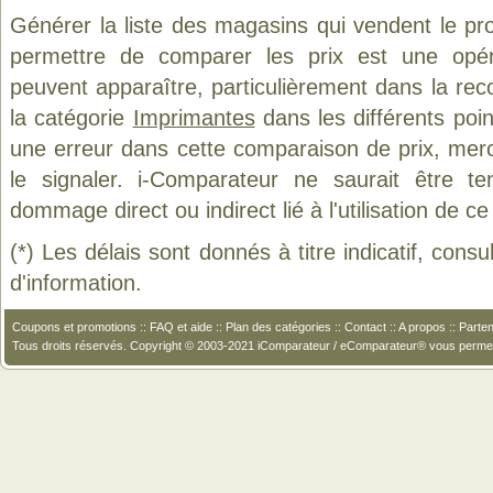
Générer la liste des magasins qui vendent le pr
permettre de comparer les prix est une opér
peuvent apparaître, particulièrement dans la re
la catégorie
Imprimantes
dans les différents poi
une erreur dans cette comparaison de prix, mer
le signaler. i-Comparateur ne saurait être t
dommage direct ou indirect lié à l'utilisation de ce
(*) Les délais sont donnés à titre indicatif, cons
d'information.
Coupons et promotions
::
FAQ et aide
::
Plan des catégories
::
Contact
::
A propos
::
Parten
Tous droits réservés. Copyright © 2003-2021 iComparateur / eComparateur® vous perme