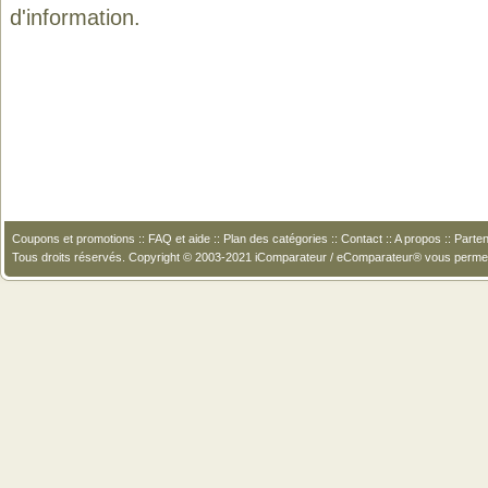
d'information.
Coupons et promotions
::
FAQ et aide
::
Plan des catégories
::
Contact
::
A propos
::
Parten
Tous droits réservés. Copyright © 2003-2021 iComparateur / eComparateur® vous perme