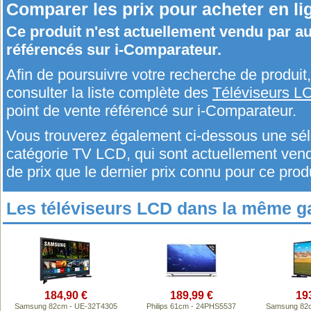
Comparer les prix pour acheter en li
Ce produit n'est actuellement vendu par 
référencés sur i-Comparateur.
Afin de poursuivre votre recherche de produi
consulter la liste complète des
Téléviseurs L
point de vente référencé sur i-Comparateur.
Vous trouverez également ci-dessous une séle
catégorie TV LCD, qui sont actuellement v
de prix que le dernier prix connu pour ce produ
Les téléviseurs LCD dans la même 
184,90 €
189,99 €
19
Samsung 82cm - UE-32T4305
Philips 61cm - 24PHS5537
Samsung 82c