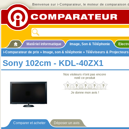
Bienvenue sur i-Comparateur, le moteur de comparaison de
Matériel informatique
Image, Son & Téléphonie
Elect
i-Comparateur de prix
»
Image, son & téléphonie
»
Téléviseurs & Projecteurs
Sony 102cm - KDL-40ZX1
Nos visiteurs n'ont pas encore
noté ce produit
Je donne mon avis !
Comparer et acheter
Déposer un avis