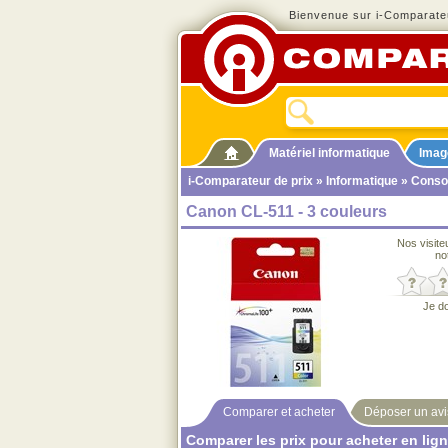
Bienvenue sur i-Comparateu
Matériel informatique
Imag
i-Comparateur de prix
»
Informatique
»
Cons
Canon CL-511 - 3 couleurs
Nos visite
no
Je d
Comparer et acheter
Déposer un avi
Comparer les prix pour acheter en lig