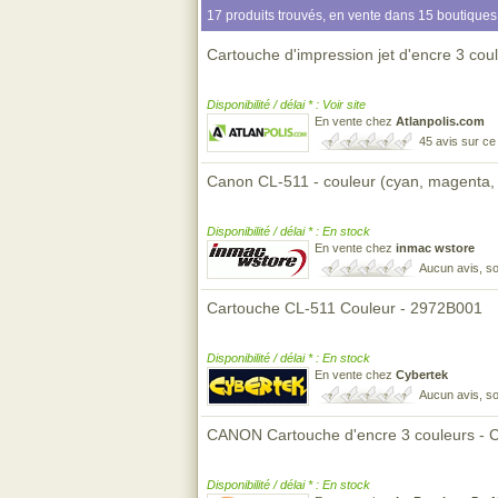
17 produits trouvés, en vente dans 15 boutiques 
Cartouche d'impression jet d'encre 3 co
Disponibilité / délai * : Voir site
En vente chez
Atlanpolis.com
45 avis sur c
Canon CL-511 - couleur (cyan, magenta, j
Disponibilité / délai * : En stock
En vente chez
inmac wstore
Aucun avis, so
Cartouche CL-511 Couleur - 2972B001
Disponibilité / délai * : En stock
En vente chez
Cybertek
Aucun avis, so
CANON Cartouche d'encre 3 couleurs - 
Disponibilité / délai * : En stock