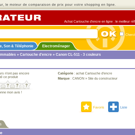
r, le moteur de comparaison de prix pour votre shopping en ligne.
Achat Cartouche d'encre en ligne : le meilleur ré
Cherch
e, Son & Téléphonie
Electroménager
ommables
»
Cartouche d'encre
» Canon CL-511 - 3 couleurs
urs n'ont pas encore
Catégorie
:
achat Cartouche d'encre
té ce produit
Marque
:
CANON
»
Site du constructeur
onne mon avis !
Favoris
Liste
s
ne