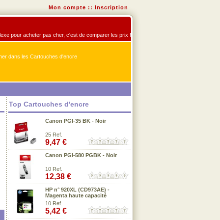
Mon compte
::
Inscription
flexe pour acheter pas cher, c'est de comparer les prix !
er dans les Cartouches d'encre
Top Cartouches d'encre
Canon PGI-35 BK - Noir
25 Ref.
9,47 €
Canon PGI-580 PGBK - Noir
10 Ref.
12,38 €
HP n° 920XL (CD973AE) -
Magenta haute capacité
10 Ref.
5,42 €