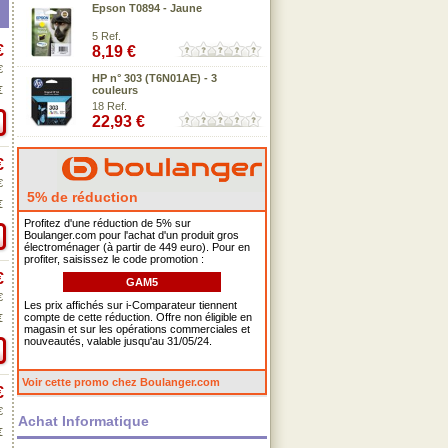
Epson T0894 - Jaune
5 Ref.
€
8,19 €
€
HP n° 303 (T6N01AE) - 3
€
couleurs
18 Ref.
22,93 €
€
€
5% de réduction
€
Profitez d'une réduction de 5% sur
Boulanger.com pour l'achat d'un produit gros
électroménager (à partir de 449 euro). Pour en
profiter, saisissez le code promotion :
€
GAM5
€
Les prix affichés sur i-Comparateur tiennent
compte de cette réduction. Offre non éligible en
€
magasin et sur les opérations commerciales et
nouveautés, valable jusqu'au 31/05/24.
Voir cette promo chez Boulanger.com
€
€
Achat Informatique
€