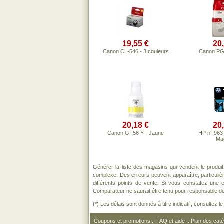
19,55 €
20
Canon CL-546 - 3 couleurs
Canon PG-
20,18 €
20
Canon GI-56 Y - Jaune
HP n° 963
Ma
Générer la liste des magasins qui vendent le produi
complexe. Des erreurs peuvent apparaître, particuli
différents points de vente. Si vous constatez une
Comparateur ne saurait être tenu pour responsable de to
(*) Les délais sont donnés à titre indicatif, consultez 
Coupons et promotions
::
FAQ et aide
::
Plan des caté