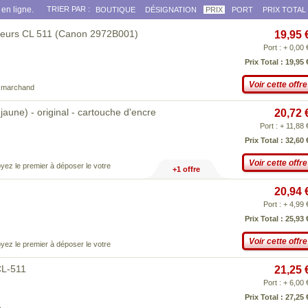
en ligne.
TRIER PAR :
BOUTIQUE
DÉSIGNATION
PRIX
PORT
PRIX TOTAL
uleurs CL 511 (Canon 2972B001)
19,95 
Port : + 0,00 
Prix Total : 19,95 
Voir cette offre
e marchand
aune) - original - cartouche d'encre
20,72 
Port : + 11,88 
Prix Total : 32,60 
Voir cette offre
yez le premier à déposer le votre
+1 offre
20,94 
Port : + 4,99 
Prix Total : 25,93 
Voir cette offre
yez le premier à déposer le votre
CL-511
21,25 
Port : + 6,00 
Prix Total : 27,25 