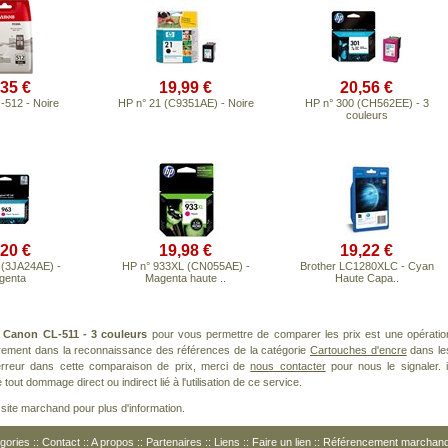
,35 €
19,99 €
20,56 €
512 - Noire
HP n° 21 (C9351AE) - Noire
HP n° 300 (CH562EE) - 3
couleurs
,20 €
19,98 €
19,22 €
 (3JA24AE) -
HP n° 933XL (CN055AE) -
Brother LC1280XLC - Cyan
genta
Magenta haute ..
Haute Capa..
t
Canon CL-511 - 3 couleurs
pour vous permettre de comparer les prix est une opératio
èrement dans la reconnaissance des références de la catégorie
Cartouches d'encre
dans le
 erreur dans cette comparaison de prix, merci de
nous contacter
pour nous le signaler. i
ut dommage direct ou indirect lié à l'utilisation de ce service.
le site marchand pour plus d'information.
gories
::
Contact
::
A propos
::
Partenaires
::
Liens
::
Faire un lien
::
Référencement marchan