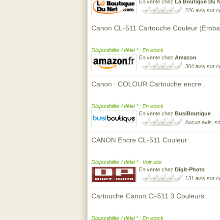
En vente chez
La Boutique Du 
226 avis sur 
Canon CL-511 Cartouche Couleur (Embal
Disponibilité / délai * : En stock
En vente chez
Amazon
304 avis sur 
Canon : COLOUR Cartouche encre .
Disponibilité / délai * : En stock
En vente chez
BusiBoutique
Aucun avis, so
CANON Encre CL-511 Couleur
Disponibilité / délai * : Voir site
En vente chez
Digit-Photo
131 avis sur 
Cartouche Canon Cl-511 3 Couleurs
Disponibilité / délai * : En stock