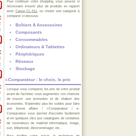
Pour continuer votre shopping, vous pouvez si
nécessaire trouver plus de produits en rapport
avec
Canon CL-511
, ou choisir une catégorie à
comparer ci-dessous
€
€
Boîtiers & Accessoires
€
Composants
Consommables
Ordinateurs & Tablettes
€
Périphériques
€
Réseaux
€
Stockage
i-Comparateur : le choix, le prix
€
Lorsque vous comparez les prix de votre produit
€
avant de l'acheter, vous augmentez vos chances
de trouver une promotion et de réaliser des
€
économies. N'attendez plus les soldes pour faire
une bonne affaire ! i-Comparateur / e-
Comparateur vous permet d'accéder facilement
et en quelques clics aux catalogues de centaines
€
de revendeurs de matériel informatique, image,
€
son, téléphonie, électroménager, etc..
€
Pour faciliter votre achat, la technique de