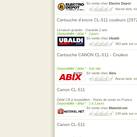
En vente chez
Electro Depot
Aucun avis, so
Cartouche d'encre CL-511 couleurs (29
Livraison gratuite - Garantie 2 ans
Disponibilité / délai * : 2 jours
En vente chez
Ubaldi
363 avis sur 
Cartouche CANON CL-511 - Couleur
Disponibilité / délai * : Voir site
En vente chez
Abix
Aucun avis, so
Canon CL-511
Débit CB à l'expédition - Points de vente en France
Disponibilité / délai * : 1 à 2 jours
En vente chez
Materiel.net
134 avis sur 
Canon CL-511