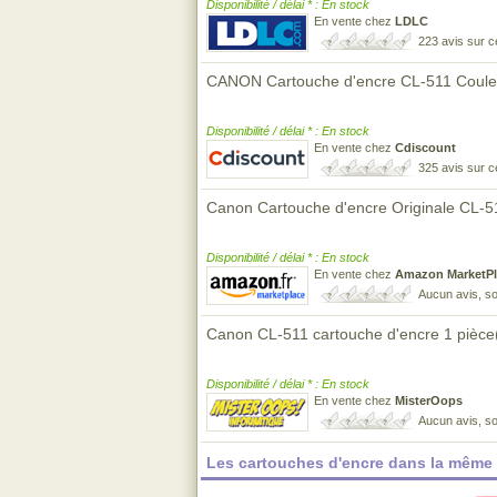
Disponibilité / délai * : En stock
En vente chez
LDLC
223 avis sur 
CANON Cartouche d'encre CL-511 Coule
Disponibilité / délai * : En stock
En vente chez
Cdiscount
325 avis sur 
Canon Cartouche d'encre Originale CL-
Disponibilité / délai * : En stock
En vente chez
Amazon MarketPl
Aucun avis, so
Canon CL-511 cartouche d'encre 1 pièce
Disponibilité / délai * : En stock
En vente chez
MisterOops
Aucun avis, so
Les cartouches d'encre dans la même