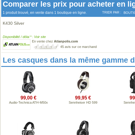
Comparer les prix pour acheter en li
1 produit trouvé, en vente dans 1 boutique en ligne.
TRIER PAR :
BOUTI
K430 Silver
Disponibilité / délai * : Voir site
En vente chez
Atlanpolis.com
45 avis sur ce marchand
Les casques dans la même gamme de
99,00 €
99,95 €
99
Audio-Technica ATH-M50x
Sennheiser HD 599
Sennhe