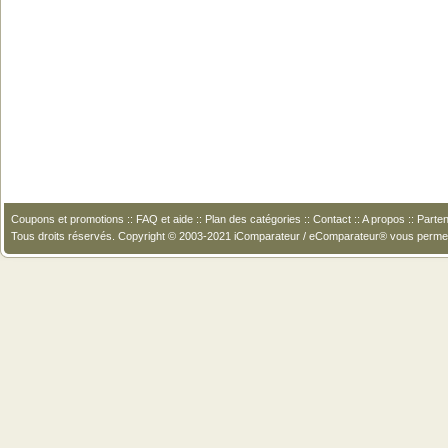
Coupons et promotions
::
FAQ et aide
::
Plan des catégories
::
Contact
::
A propos
::
Parten
Tous droits réservés. Copyright © 2003-2021 iComparateur / eComparateur® vous perme