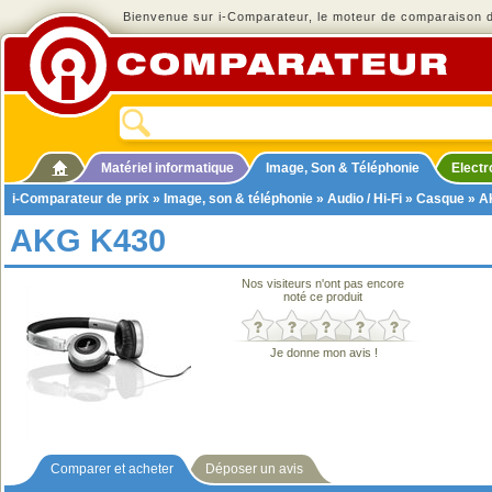
Bienvenue sur i-Comparateur, le moteur de comparaison de
Matériel informatique
Image, Son & Téléphonie
Elect
i-Comparateur de prix
»
Image, son & téléphonie
»
Audio / Hi-Fi
»
Casque
» A
AKG K430
Nos visiteurs n'ont pas encore
noté ce produit
Je donne mon avis !
Comparer et acheter
Déposer un avis