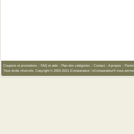
Coupons et promotions
::
FAQ et aide
::
Plan des catégories
::
Contact
::
A propos
::
Parten
Tous droits réservés. Copyright © 2003-2021 iComparateur / eComparateur® vous perme