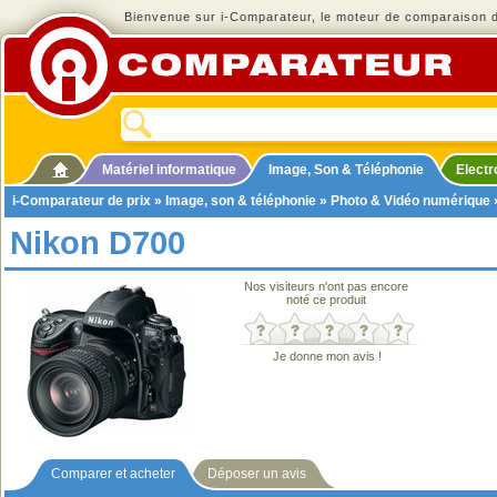
Bienvenue sur i-Comparateur, le moteur de comparaison de
Matériel informatique
Image, Son & Téléphonie
Elect
i-Comparateur de prix
»
Image, son & téléphonie
»
Photo & Vidéo numérique
Nikon D700
Nos visiteurs n'ont pas encore
noté ce produit
Je donne mon avis !
Comparer et acheter
Déposer un avis