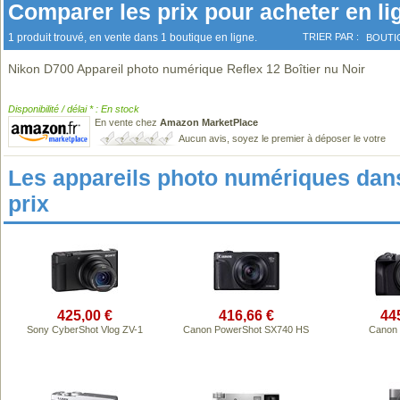
Comparer les prix pour acheter en li
1 produit trouvé, en vente dans 1 boutique en ligne.
TRIER PAR :
BOUTI
Nikon D700 Appareil photo numérique Reflex 12 Boîtier nu Noir
Disponibilité / délai * : En stock
En vente chez
Amazon MarketPlace
Aucun avis, soyez le premier à déposer le votre
Les appareils photo numériques da
prix
425,00 €
416,66 €
44
Sony CyberShot Vlog ZV-1
Canon PowerShot SX740 HS
Canon