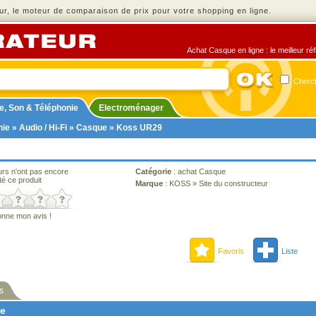
r, le moteur de comparaison de prix pour votre shopping en ligne.
Achat Casque en ligne : le meilleur ré
Cherch
e, Son & Téléphonie
Electroménager
nie
»
Audio / Hi-Fi
»
Casque
» Koss UR29
urs n'ont pas encore
Catégorie
:
achat Casque
té ce produit
Marque
:
KOSS
»
Site du constructeur
onne mon avis !
Favoris
Liste
s
ne