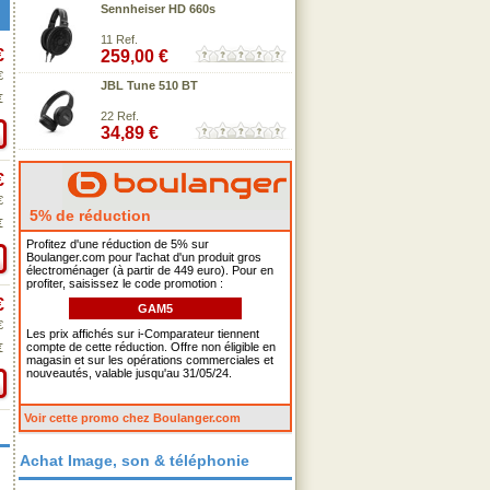
Sennheiser HD 660s
11 Ref.
€
259,00 €
€
JBL Tune 510 BT
€
22 Ref.
34,89 €
€
€
5% de réduction
€
Profitez d'une réduction de 5% sur
Boulanger.com pour l'achat d'un produit gros
électroménager (à partir de 449 euro). Pour en
profiter, saisissez le code promotion :
€
GAM5
€
Les prix affichés sur i-Comparateur tiennent
compte de cette réduction. Offre non éligible en
€
magasin et sur les opérations commerciales et
nouveautés, valable jusqu'au 31/05/24.
Voir cette promo chez Boulanger.com
Achat Image, son & téléphonie