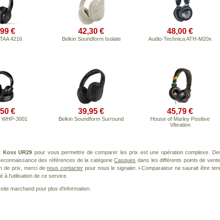
,99 €
42,30 €
48,00 €
 TAA 4216
Belkin Soundform Isolate
Audio-Technica ATH-M20x
,50 €
39,95 €
45,79 €
 WHP-3001
Belkin Soundform Surround
House of Marley Positive
Vibration
it
Koss UR29
pour vous permettre de comparer les prix est une opération complexe. De
a reconnaissance des références de la catégorie
Casques
dans les différents points de vente
n de prix, merci de
nous contacter
pour nous le signaler. i-Comparateur ne saurait être ten
à l'utilisation de ce service.
le site marchand pour plus d'information.