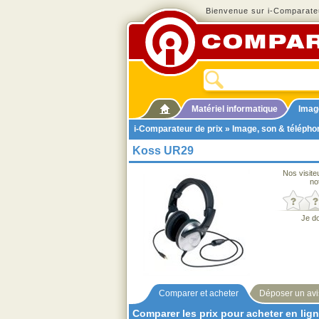
Bienvenue sur i-Comparateu
Matériel informatique
Imag
i-Comparateur de prix
»
Image, son & télépho
Koss UR29
Nos visite
no
Je d
Comparer et acheter
Déposer un avi
Comparer les prix pour acheter en lig