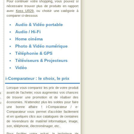
Pour continuer votre shopping, vous pouvez si
nécessaire trouver plus de produits en rapport
avec
Koss UR29
, ou choisir une catégorie à
comparer ci-dessous
Audio & Vidéo portable
Audio / Hi-Fi
Home cinéma
Photo & Vidéo numérique
Téléphonie & GPS
Téléviseurs & Projecteurs
Vidéo
i-Comparateur : le choix, le prix
Lorsque vous comparez les prix de votre produit
avant de l'acheter, vous augmentez vos chances
s
de trouver une promotion et de réaliser des
.
économies. N'attendez plus les soldes pour faire
u
une bonne affaire ! i-Comparateur / e-
Comparateur vous permet d'accéder facilement
et en quelques clics aux catalogues de centaines
de revendeurs de matériel informatique, image,
son, téléphonie, électroménager, etc..
Pour faciliter votre achat, la technique de