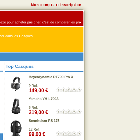
Mon compte
::
Inscription
flexe pour acheter pas cher, c'est de comparer les prix !
er dans les Casques
Top Casques
Beyerdynamic DT700 Pro X
9 Ref.
149,00 €
Yamaha YH-L700A
5 Ref.
219,00 €
Sennheiser RS 175
12 Ref.
99,00 €