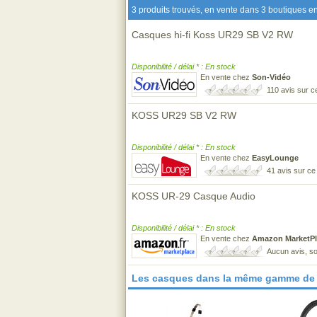
3 produits trouvés, en vente dans 3 boutiques en
Casques hi-fi Koss UR29 SB V2 RW
Disponibilité / délai * : En stock
En vente chez
Son-Vidéo
110 avis sur 
KOSS UR29 SB V2 RW
Disponibilité / délai * : En stock
En vente chez
EasyLounge
41 avis sur c
KOSS UR-29 Casque Audio
Disponibilité / délai * : En stock
En vente chez
Amazon MarketPl
Aucun avis, so
Les casques dans la même gamme de 