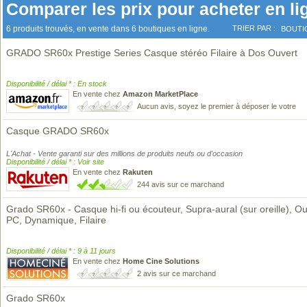
Comparer les prix pour acheter en li
6 produits trouvés, en vente dans 6 boutiques en ligne.
TRIER PAR :
BOUTI
GRADO SR60x Prestige Series Casque stéréo Filaire à Dos Ouvert
Disponibilité / délai * : En stock
En vente chez
Amazon MarketPlace
Aucun avis, soyez le premier à déposer le votre
Casque GRADO SR60x
L'Achat - Vente garanti sur des millions de produits neufs ou d'occasion
Disponibilité / délai * : Voir site
En vente chez
Rakuten
244 avis sur ce marchand
Grado SR60x - Casque hi-fi ou écouteur, Supra-aural (sur oreille), Ou
PC, Dynamique, Filaire
Disponibilité / délai * : 9 à 11 jours
En vente chez
Home Cine Solutions
2 avis sur ce marchand
Grado SR60x