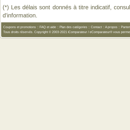
(*) Les délais sont donnés à titre indicatif, cons
d'information.
Coupons et promotions
::
FAQ et aide
::
Plan des catégories
::
Contact
::
A propos
::
Parten
Tous droits réservés. Copyright © 2003-2021 iComparateur / eComparateur® vous perme