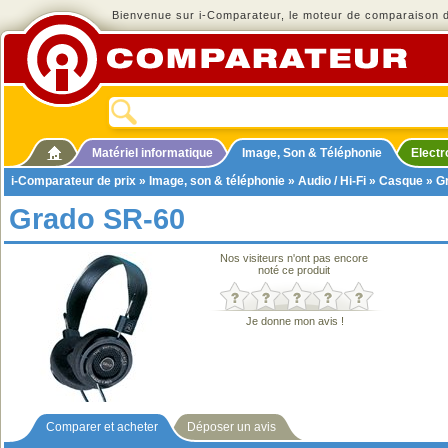
Bienvenue sur i-Comparateur, le moteur de comparaison de
Matériel informatique
Image, Son & Téléphonie
Elect
i-Comparateur de prix
»
Image, son & téléphonie
»
Audio / Hi-Fi
»
Casque
» G
Grado SR-60
Nos visiteurs n'ont pas encore
noté ce produit
Je donne mon avis !
Comparer et acheter
Déposer un avis